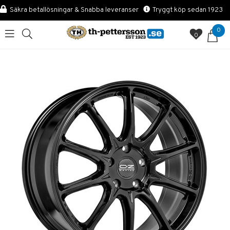
Säkra betallösningar & Snabba leveranser
Tryggt köp sedan 1923
0
0