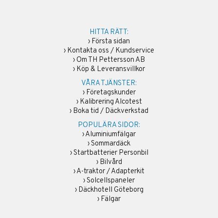
HITTA RÄTT:
›
Första sidan
›
Kontakta oss / Kundservice
›
Om TH Pettersson AB
›
Köp & Leveransvillkor
VÅRA TJÄNSTER:
›
Företagskunder
›
Kalibrering Alcotest
›
Boka tid / Däckverkstad
POPULÄRA SIDOR:
›
Aluminiumfälgar
›
Sommardäck
›
Startbatterier Personbil
›
Bilvård
›
A-traktor / Adapterkit
›
Solcellspaneler
›
Däckhotell Göteborg
›
Fälgar