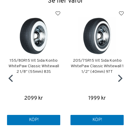
Se fler varor
155/80R15 Vit Sida Kontio
205/75R15 Vit Sida Kontio
WhitePaw Classic Whitewall
WhitePaw Classic Whitewall 1
2 1/8" (55mm) 83S
1/2" (40mm) 97T
2099 kr
1999 kr
KÖP!
KÖP!