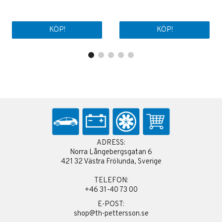
KÖP!
KÖP!
ADRESS:
Norra Långebergsgatan 6
421 32 Västra Frölunda, Sverige
TELEFON:
+46 31-40 73 00
E-POST:
shop@th-pettersson.se