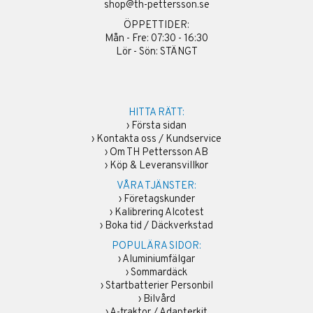
shop@th-pettersson.se
ÖPPETTIDER:
Mån - Fre: 07:30 - 16:30
Lör - Sön: STÄNGT
HITTA RÄTT:
›
Första sidan
›
Kontakta oss / Kundservice
›
Om TH Pettersson AB
›
Köp & Leveransvillkor
VÅRA TJÄNSTER:
›
Företagskunder
›
Kalibrering Alcotest
›
Boka tid / Däckverkstad
POPULÄRA SIDOR:
›
Aluminiumfälgar
›
Sommardäck
›
Startbatterier Personbil
›
Bilvård
›
A-traktor / Adapterkit