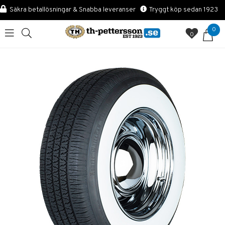
Säkra betallösningar & Snabba leveranser
Tryggt köp sedan 1923
0
0