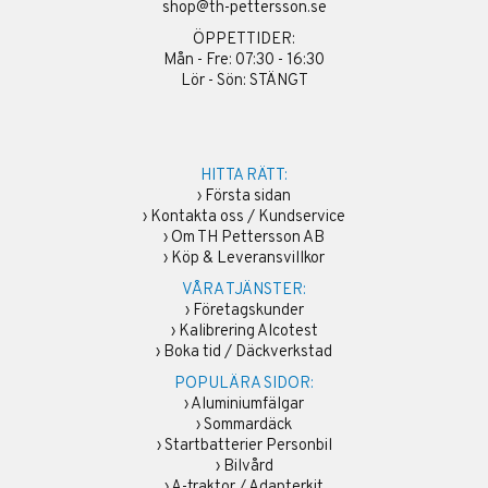
shop@th-pettersson.se
ÖPPETTIDER:
Mån - Fre: 07:30 - 16:30
Lör - Sön: STÄNGT
HITTA RÄTT:
›
Första sidan
›
Kontakta oss / Kundservice
›
Om TH Pettersson AB
›
Köp & Leveransvillkor
VÅRA TJÄNSTER:
›
Företagskunder
›
Kalibrering Alcotest
›
Boka tid / Däckverkstad
POPULÄRA SIDOR:
›
Aluminiumfälgar
›
Sommardäck
›
Startbatterier Personbil
›
Bilvård
›
A-traktor / Adapterkit