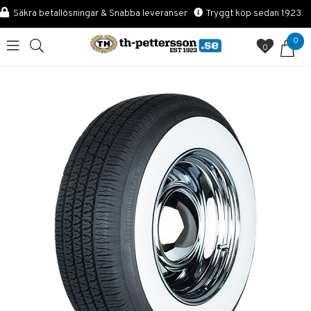
Säkra betallösningar & Snabba leveranser
Tryggt köp sedan 1923
0
0