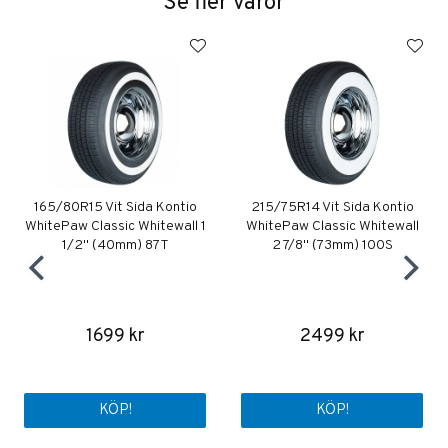
Se fler varor
165/80R15 Vit Sida Kontio
215/75R14 Vit Sida Kontio
WhitePaw Classic Whitewall 1
WhitePaw Classic Whitewall
1/2" (40mm) 87T
2 7/8" (73mm) 100S
1699 kr
2499 kr
KÖP!
KÖP!