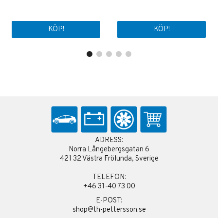
KÖP!
KÖP!
ADRESS:
Norra Långebergsgatan 6
421 32 Västra Frölunda, Sverige
TELEFON:
+46 31-40 73 00
E-POST:
shop@th-pettersson.se