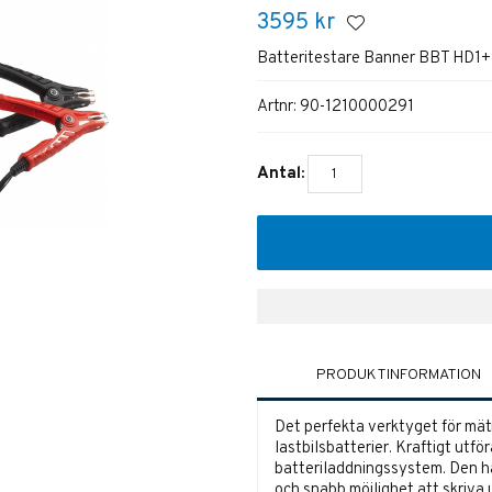
3595
kr
Batteritestare Banner BBT HD1+
Artnr:
90-1210000291
Antal:
PRODUKTINFORMATION
Det perfekta verktyget för mätn
lastbilsbatterier. Kraftigt utför
batteriladdningssystem. Den h
och snabb möjlighet att skriva u