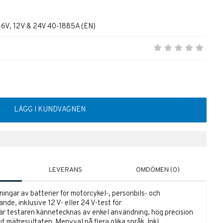
 6V, 12V & 24V 40-1885A (EN)
LÄGG I KUNDVAGNEN
LEVERANS
OMDÖMEN (0)
ingar av batterier för motorcykel-, personbils- och
ande, inklusive 12 V- eller 24 V-test för
är testaren kännetecknas av enkel användning, hög precision
t mätresultaten. Menyval på flera olika språk. Inkl.