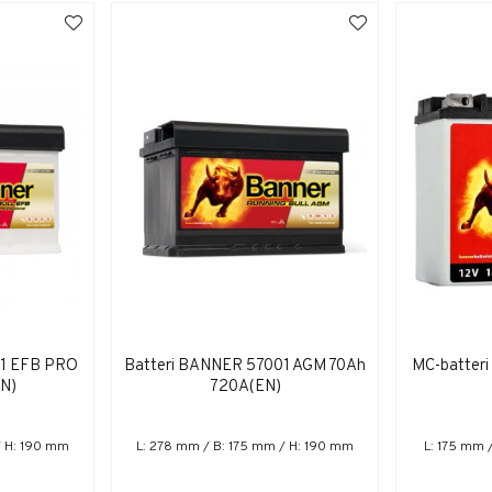
11 EFB PRO
Batteri BANNER 57001 AGM 70Ah
MC-batter
N)
720A(EN)
/ H: 190 mm
L: 278 mm / B: 175 mm / H: 190 mm
L: 175 mm 