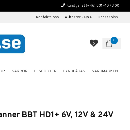
Kundtjänst
(+46) 031-40 73 00
Kontakta oss
A-traktor - Q&A
Däckskolan
0
0
HÖR
KÄRROR
ELSCOOTER
FYNDLÅDAN
VARUMÄRKEN
Banner BBT HD1+ 6V, 12V & 24V