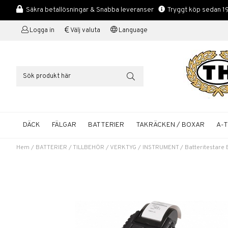
Säkra betallösningar & Snabba leveranser
Tryggt köp sedan 1
Logga in
Välj valuta
Language
DÄCK
FÄLGAR
BATTERIER
TAKRÄCKEN / BOXAR
A-
Hem
/
BATTERIER
/
TILLBEHÖR
/
VERKTYG / INSTRUMENT
/
Batteritestare