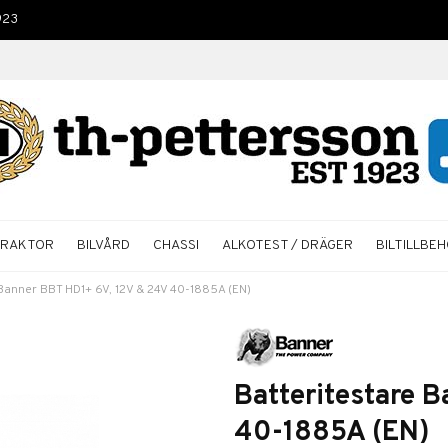
923
TRAKTOR
BILVÅRD
CHASSI
ALKOTEST / DRÄGER
BILTILLBE
 Banner BBT HD1+ 6V, 12V & 24V 40-1885A (EN)
Batteritestare 
40-1885A (EN)