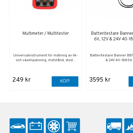
Multimeter / Multitester
Batteritestare Banne
6V, 12V & 24V 40-1
Universalinstrument för mätning av lik-
Batteritestare Banner BBT
och växelspänning, motstånd, diod...
& 24V 40-1885A 
249 kr
3595 kr
KÖP!