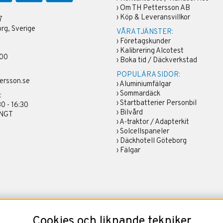
›
Om TH Pettersson AB
›
Köp & Leveransvillkor
7
rg, Sverige
VÅRA TJÄNSTER:
›
Företagskunder
›
Kalibrering Alcotest
 00
›
Boka tid / Däckverkstad
POPULÄRA SIDOR:
ersson.se
›
Aluminiumfälgar
›
Sommardäck
:
›
Startbatterier Personbil
30 - 16:30
›
Bilvård
ÄNGT
›
A-traktor / Adapterkit
›
Solcellspaneler
›
Däckhotell Göteborg
›
Fälgar
Cookies och liknande tekniker