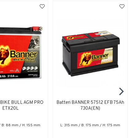
i BIKE BULL AGM PRO
Batteri BANNER 57512 EFB 75Ah
ETX20L
730A(EN)
/ B: 88 mm / H: 155 mm
L: 315 mm / B: 175 mm / H: 175 mm