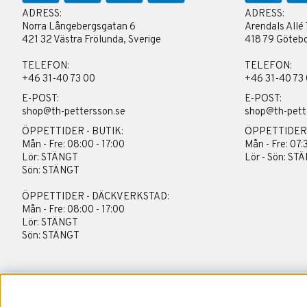
ADRESS:
ADRESS:
Norra Långebergsgatan 6
Arendals Allé 
421 32 Västra Frölunda, Sverige
418 79 Götebo
TELEFON:
TELEFON:
+46 31-40 73 00
+46 31-40 73
E-POST:
E-POST:
shop@th-pettersson.se
shop@th-pett
ÖPPETTIDER - BUTIK:
ÖPPETTIDER
Mån - Fre: 08:00 - 17:00
Mån - Fre: 07:
Lör: STÄNGT
Lör - Sön: ST
Sön: STÄNGT
ÖPPETTIDER - DÄCKVERKSTAD:
Mån - Fre: 08:00 - 17:00
Lör: STÄNGT
Sön: STÄNGT