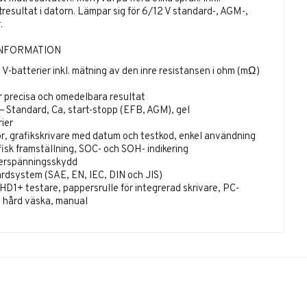
resultat i datorn. Lämpar sig för 6/12 V standard-, AGM-,
.
INFORMATION
V-batterier inkl. mätning av den inre resistansen i ohm (mΩ)
V
r precisa och omedelbara resultat
 — Standard, Ca, start-stopp (EFB, AGM), gel
ier
r, grafikskrivare med datum och testkod, enkel användning
afisk framställning, SOC- och SOH- indikering
erspänningsskydd
rdsystem (SAE, EN, IEC, DIN och JIS)
D1+ testare, pappersrulle för integrerad skrivare, PC-
r, hård väska, manual