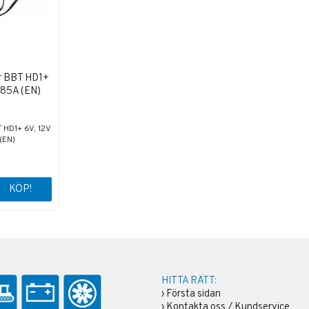
r BBT HD1+
885A (EN)
 HD1+ 6V, 12V
(EN)
KÖP!
HITTA RÄTT:
›
Första sidan
›
Kontakta oss / Kundservice