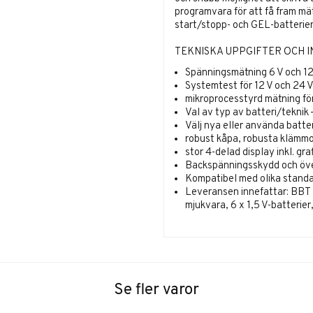
programvara för att få fram mät
start/stopp- och GEL-batterier
TEKNISKA UPPGIFTER OCH 
Spänningsmätning 6 V och 12 
Systemtest för 12 V och 24 
mikroprocesstyrd mätning fö
Val av typ av batteri/teknik
Välj nya eller använda batter
robust kåpa, robusta klämmo
stor 4-delad display inkl. gr
Backspänningsskydd och öv
Kompatibel med olika standa
Leveransen innefattar: BBT H
mjukvara, 6 x 1,5 V-batterie
Se fler varor