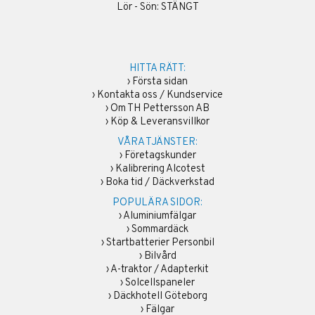
Lör - Sön: STÄNGT
HITTA RÄTT:
›
Första sidan
›
Kontakta oss / Kundservice
›
Om TH Pettersson AB
›
Köp & Leveransvillkor
VÅRA TJÄNSTER:
›
Företagskunder
›
Kalibrering Alcotest
›
Boka tid / Däckverkstad
POPULÄRA SIDOR:
›
Aluminiumfälgar
›
Sommardäck
›
Startbatterier Personbil
›
Bilvård
›
A-traktor / Adapterkit
›
Solcellspaneler
›
Däckhotell Göteborg
›
Fälgar