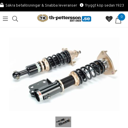
Säkra betallösningar & Snabba leveranser
Tryggt köp sedan 1923
0
0