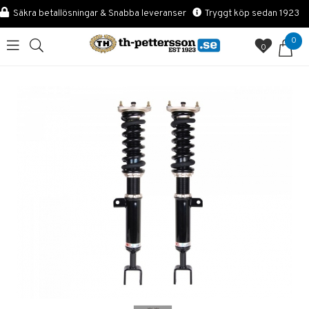
Säkra betallösningar & Snabba leveranser
Tryggt köp sedan 1923
0
0