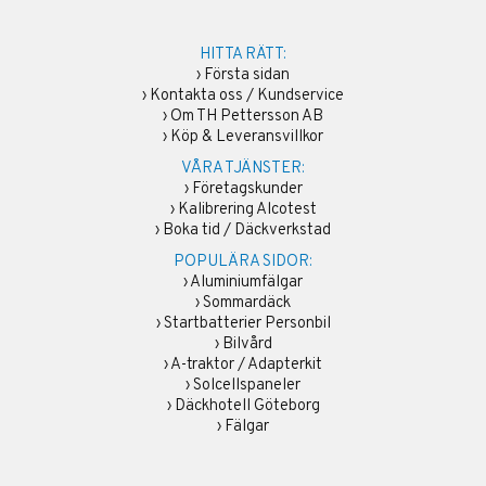
HITTA RÄTT:
›
Första sidan
›
Kontakta oss / Kundservice
›
Om TH Pettersson AB
›
Köp & Leveransvillkor
VÅRA TJÄNSTER:
›
Företagskunder
›
Kalibrering Alcotest
›
Boka tid / Däckverkstad
POPULÄRA SIDOR:
›
Aluminiumfälgar
›
Sommardäck
›
Startbatterier Personbil
›
Bilvård
›
A-traktor / Adapterkit
›
Solcellspaneler
›
Däckhotell Göteborg
›
Fälgar