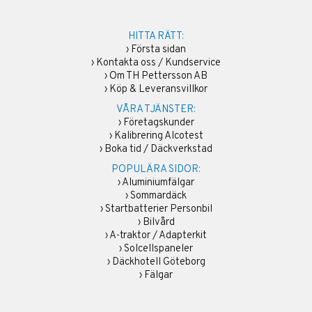
HITTA RÄTT:
›
Första sidan
›
Kontakta oss / Kundservice
›
Om TH Pettersson AB
›
Köp & Leveransvillkor
VÅRA TJÄNSTER:
›
Företagskunder
›
Kalibrering Alcotest
›
Boka tid / Däckverkstad
POPULÄRA SIDOR:
›
Aluminiumfälgar
›
Sommardäck
›
Startbatterier Personbil
›
Bilvård
›
A-traktor / Adapterkit
›
Solcellspaneler
›
Däckhotell Göteborg
›
Fälgar