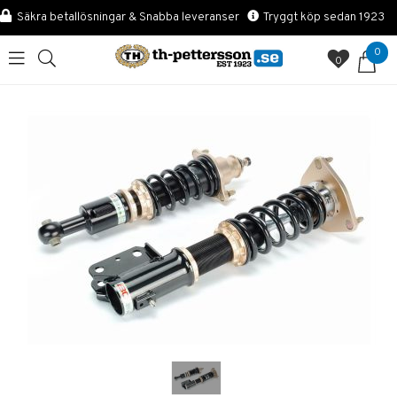
Säkra betallösningar & Snabba leveranser
Tryggt köp sedan 1923
0
0