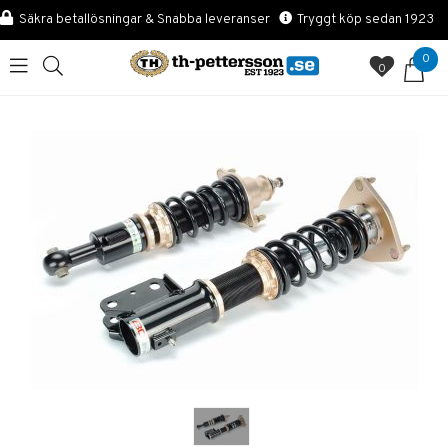
Säkra betallösningar & Snabba leveranser
Tryggt köp sedan 1923
0
0