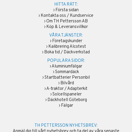
HITTA RÄTT:
›
Första sidan
›
Kontakta oss / Kundservice
›
Om TH Pettersson AB
›
Köp & Leveransvillkor
VÅRA TJÄNSTER:
›
Företagskunder
›
Kalibrering Alcotest
›
Boka tid / Däckverkstad
POPULÄRA SIDOR:
›
Aluminiumfälgar
›
Sommardäck
›
Startbatterier Personbil
›
Bilvård
›
A-traktor / Adapterkit
›
Solcellspaneler
›
Däckhotell Göteborg
›
Fälgar
TH PETTERSSON NYHETSBREV:
Anmäl dig till vårt nyhetsbrev och ta del av våra senaste