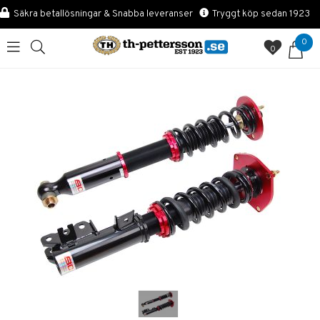
Säkra betallösningar & Snabba leveranser
Tryggt köp sedan 1923
0
0