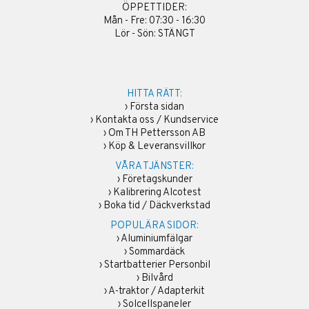
ÖPPETTIDER:
Mån - Fre: 07:30 - 16:30
Lör - Sön: STÄNGT
HITTA RÄTT:
›
Första sidan
›
Kontakta oss / Kundservice
›
Om TH Pettersson AB
›
Köp & Leveransvillkor
VÅRA TJÄNSTER:
›
Företagskunder
›
Kalibrering Alcotest
›
Boka tid / Däckverkstad
POPULÄRA SIDOR:
›
Aluminiumfälgar
›
Sommardäck
›
Startbatterier Personbil
›
Bilvård
›
A-traktor / Adapterkit
›
Solcellspaneler