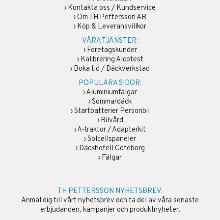
›
Kontakta oss / Kundservice
›
Om TH Pettersson AB
›
Köp & Leveransvillkor
VÅRA TJÄNSTER:
›
Företagskunder
›
Kalibrering Alcotest
›
Boka tid / Däckverkstad
POPULÄRA SIDOR:
›
Aluminiumfälgar
›
Sommardäck
›
Startbatterier Personbil
›
Bilvård
›
A-traktor / Adapterkit
›
Solcellspaneler
›
Däckhotell Göteborg
›
Fälgar
TH PETTERSSON NYHETSBREV:
Anmäl dig till vårt nyhetsbrev och ta del av våra senaste
erbjudanden, kampanjer och produktnyheter.