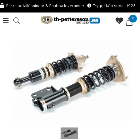
Säkra betallösningar & Snabba leveranser
Tryggt köp sedan 1923
0
0