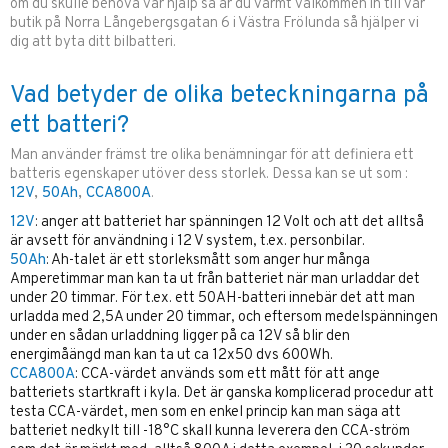
om du skulle behöva vår hjälp så är du varmt välkommen in till vår
butik på Norra Långebergsgatan 6 i Västra Frölunda så hjälper vi
dig att byta ditt bilbatteri.
Vad betyder de olika beteckningarna på
ett batteri?
Man använder främst tre olika benämningar för att definiera ett
batteris egenskaper utöver dess storlek. Dessa kan se ut som :
12V
,
50Ah
,
CCA800A
.
12V
: anger att batteriet har spänningen 12 Volt och att det alltså
är avsett för användning i 12 V system, t.ex. personbilar.
50Ah
: Ah-talet är ett storleksmått som anger hur många
Amperetimmar man kan ta ut från batteriet när man urladdar det
under 20 timmar. För t.ex. ett 50AH-batteri innebär det att man
urladda med 2,5A under 20 timmar, och eftersom medelspänningen
under en sådan urladdning ligger på ca 12V så blir den
energimåängd man kan ta ut ca 12x50 dvs 600Wh.
CCA800A
: CCA-värdet används som ett mått för att ange
batteriets startkraft i kyla. Det är ganska komplicerad procedur att
testa CCA-värdet, men som en enkel princip kan man säga att
batteriet nedkylt till -18°C skall kunna leverera den CCA-ström