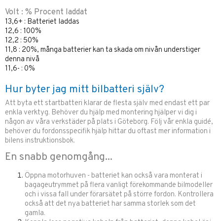
Volt : % Procent laddat
13,6+ : Batteriet laddas
12,6 : 100%
12,2 : 50%
11,8 : 20%, många batterier kan ta skada om nivån understiger
denna nivå
11,6- : 0%
Hur byter jag mitt bilbatteri själv?
Att byta ett startbatteri klarar de flesta själv med endast ett par
enkla verktyg. Behöver du hjälp med montering hjälper vi dig i
någon av våra verkstäder på plats i Göteborg. Följ vår enkla guidé,
behöver du fordonsspecifik hjälp hittar du oftast mer information i
bilens instruktionsbok.
En snabb genomgång...
Öppna motorhuven - batteriet kan också vara monterat i
bagageutrymmet på flera vanligt förekommande bilmodeller
och i vissa fall under förarsätet på större fordon. Kontrollera
också att det nya batteriet har samma storlek som det
gamla.