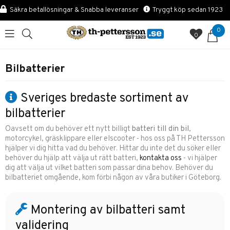
Säkra betallösningar & Snabba leveranser
Tryggt köp sedan 1923
0
0
Bilbatterier
Sveriges bredaste sortiment av
bilbatterier
Oavsett om du behöver ett nytt billigt
batteri till din bil
,
motorcykel, gräsklippare eller elscooter - hos oss på TH Pettersson
hjälper vi dig hitta vad du behöver. Hittar du inte det du söker eller
behöver du hjälp att välja ut rätt batteri,
kontakta oss
- vi hjälper
dig att välja ut vilket batteri som passar dina behov. Behöver du
bilbatteriet omgående, kom förbi någon av våra butiker i Göteborg.
Montering av bilbatteri samt
validering