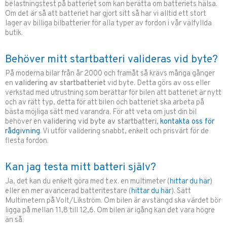
belastningstest på batteriet som kan berätta om batteriets hälsa.
Om det är så att batteriet har gjort sitt så har vi alltid ett stort
lager av billiga bilbatterier för alla typer av fordon i vår välfyllda
butik.
Behöver mitt startbatteri valideras vid byte?
På moderna bilar från år 2000 och framåt så krävs många gånger
en
validering av startbatteriet
vid byte. Detta görs av oss eller
verkstad med utrustning som berättar för bilen att batteriet är nytt
och av rätt typ, detta för att bilen och batteriet ska arbeta på
bästa möjliga sätt med varandra. För att veta om just din bil
behöver en
validering vid byte av startbatteri
,
kontakta oss för
rådgivning
. Vi utför validering snabbt, enkelt och prisvärt för de
flesta fordon.
Kan jag testa mitt batteri själv?
Ja, det kan du enkelt göra med t.ex. en multimeter (
hittar du här
)
eller en mer avancerad batteritestare (
hittar du här
). Sätt
Multimetern på Volt/Likström. Om bilen är avstängd ska värdet bör
ligga på mellan 11,8 till 12,6. Om bilen är igång kan det vara högre
än så.