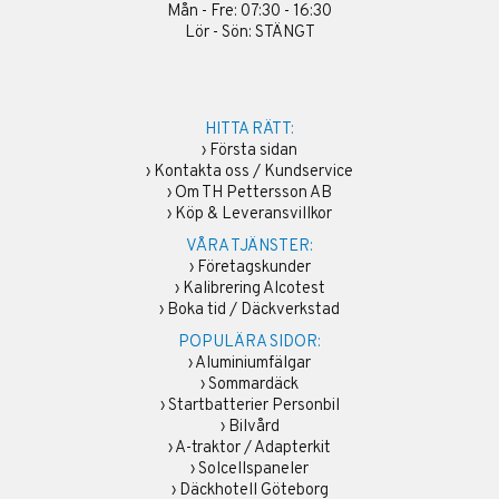
Mån - Fre: 07:30 - 16:30
Lör - Sön: STÄNGT
HITTA RÄTT:
›
Första sidan
›
Kontakta oss / Kundservice
›
Om TH Pettersson AB
›
Köp & Leveransvillkor
VÅRA TJÄNSTER:
›
Företagskunder
›
Kalibrering Alcotest
›
Boka tid / Däckverkstad
POPULÄRA SIDOR:
›
Aluminiumfälgar
›
Sommardäck
›
Startbatterier Personbil
›
Bilvård
›
A-traktor / Adapterkit
›
Solcellspaneler
›
Däckhotell Göteborg