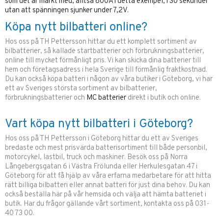
som det är märkt med, alltså 800A i detta exempel, i 30 sekunder
utan att spänningen sjunker under 7,2V.
Köpa nytt bilbatteri online?
Hos oss på TH Pettersson hittar du ett komplett sortiment av
bilbatterier, så kallade startbatterier och förbrukningsbatterier,
online till mycket förmånligt pris. Vi kan skicka dina batterier till
hem och företagsadress i hela Sverige till förmånlig fraktkostnad.
Du kan också köpa batteri i någon av våra butiker i Göteborg, vi har
ett av Sveriges största sortiment av bilbatterier,
förbrukningsbatterier och
MC batterier
direkt i butik och online.
Vart köpa nytt bilbatteri i Göteborg?
Hos oss på TH Pettersson i Göteborg hittar du ett av Sveriges
bredaste och mest prisvärda batterisortiment till både personbil,
motorcykel, lastbil, truck och maskiner. Besök oss på Norra
Långebergsgatan 6 i Västra Frölunda eller Herkulesgatan 47 i
Göteborg för att få hjälp av våra erfarna medarbetare för att hitta
rätt billiga bilbatteri eller annat batteri för just dina behov. Du kan
också beställa här på vår hemsida och välja att hämta batteriet i
butik. Har du frågor gällande vårt sortiment, kontakta oss på 031-
40 73 00.