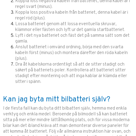
Koppla loss negativa kabeln från batteriet, denna kabel är i
regel svart (minus).
Koppla loss positiva kabeln från batteriet, denna kabel är i
regel röd (plus).
Lossa batteriet genom att lossa eventuella skruvar,
klämmor eller fästen och lyft ur det gamla startbatteriet.
Lyft i det nya batteriet och fäst det på samma sätt som det
gamla.
Anslut batteriet i omvänd ordning, börja med den svarta
kabeln först (minus) och montera därefter den röda kabeln
(plus).
Dra åt kabelskorna ordentligt så att de sitter stadigt och
säkert på batteriets poler. Kontrollera att batteriet sitter
stadigt efter montering och att inga kablar är klämda eller
sitter i spänn.
Kan jag byta mitt bilbatteri själv?
I de flesta fall kan du byta ditt bilbatteri själv, hemma med enkla
verktyg och enkla medel. Beroende på bilmodell så kan batteriet
sitta på mer eller mindre lättåtkomlig plats, och för vissa moderna
bilar kan det ibland kräva att man demonterar diverse paneler för
att komma åt batteriet. Följ vår allmänna instruktion här ovan, och