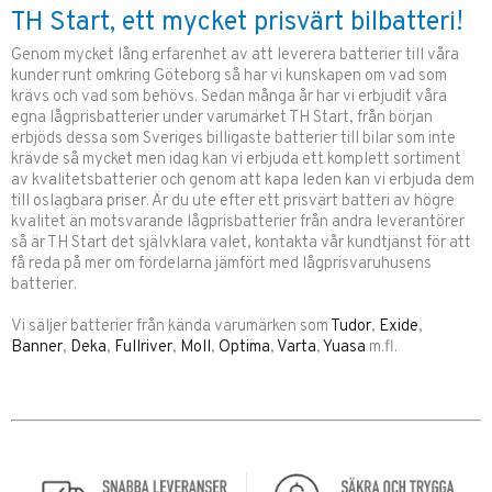
TH Start, ett mycket prisvärt bilbatteri!
Genom mycket lång erfarenhet av att leverera batterier till våra
kunder runt omkring Göteborg så har vi kunskapen om vad som
krävs och vad som behövs. Sedan många år har vi erbjudit våra
egna lågprisbatterier under varumärket TH Start, från början
erbjöds dessa som Sveriges billigaste batterier till bilar som inte
krävde så mycket men idag kan vi erbjuda ett komplett sortiment
av kvalitetsbatterier och genom att kapa leden kan vi erbjuda dem
till oslagbara priser. Är du ute efter ett prisvärt batteri av högre
kvalitet än motsvarande lågprisbatterier från andra leverantörer
så är TH Start det självklara valet, kontakta vår kundtjänst för att
få reda på mer om fördelarna jämfört med lågprisvaruhusens
batterier.
Vi säljer batterier från kända varumärken som
Tudor
,
Exide
,
Banner
,
Deka
,
Fullriver
,
Moll
,
Optima
,
Varta
,
Yuasa
m.fl.