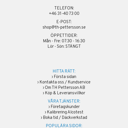
TELEFON:
+46 31-40 73 00
E-POST:
shop@th-pettersson.se
ÖPPETTIDER:
Mån - Fre: 07:30 - 16:30
Lör - Sön: STÄNGT
HITTA RÄTT:
›
Första sidan
›
Kontakta oss / Kundservice
›
Om TH Pettersson AB
›
Köp & Leveransvillkor
VÅRA TJÄNSTER:
›
Företagskunder
›
Kalibrering Alcotest
›
Boka tid / Däckverkstad
POPULÄRA SIDOR: