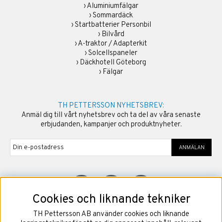
›
Aluminiumfälgar
›
Sommardäck
›
Startbatterier Personbil
›
Bilvård
›
A-traktor / Adapterkit
›
Solcellspaneler
›
Däckhotell Göteborg
›
Fälgar
TH PETTERSSON NYHETSBREV:
Anmäl dig till vårt nyhetsbrev och ta del av våra senaste
erbjudanden, kampanjer och produktnyheter.
ANMÄLAN
Cookies och liknande tekniker
TH Pettersson AB använder cookies och liknande
©
2026
Copyright TH Pettersson AB