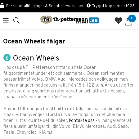
Säkra betallösningar & Snabba leveranser
Tryggt köp sedan 1923
0
0
Ocean Wheels fälgar
Ocean Wheels
Hos oss på TH Pettersson hittar du hela Ocean
fälgsortimentet under ett och samma tak. Ocean sortimentet
passar främst Volvo, BMW, Audi. Mercedes och Volkwagen men
finns i mängder med setups i allt från 15 till 22 tum. Är du ute efter
en prisvärd fälg som finns i stor variation och attraktiv design,
spana in vårt sortiment från Ocean.
Använd filtreringen för att hitta rätt fälg som passar din bil och
smak, vi har Sveriges största urval av fälgar och det ökar hela
tiden! Hittar du inte det du söker,
kontakta oss
- vi har garanterat
flera aluminiumfälgar till din Volvo, BMW, Mercedes, Audi, Saab,
Tesla, Chevrolet, KIA m.fl.