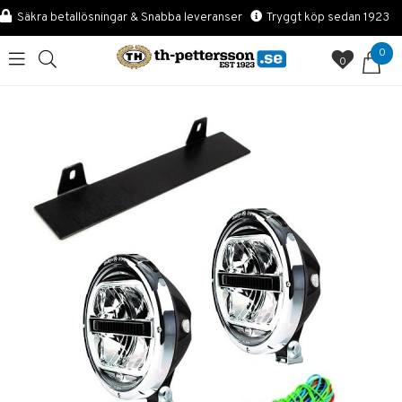
Säkra betallösningar & Snabba leveranser
Tryggt köp sedan 1923
0
0