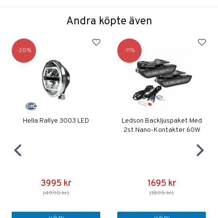
Andra köpte även
20
11
Hella Rallye 3003 LED
Ledson Backljuspaket Med
2st Nano-Kontakter 60W
3995 kr
1695 kr
(4990 kr)
(1895 kr)