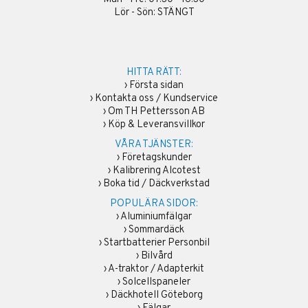
Lör - Sön: STÄNGT
HITTA RÄTT:
›
Första sidan
›
Kontakta oss / Kundservice
›
Om TH Pettersson AB
›
Köp & Leveransvillkor
VÅRA TJÄNSTER:
›
Företagskunder
›
Kalibrering Alcotest
›
Boka tid / Däckverkstad
POPULÄRA SIDOR:
›
Aluminiumfälgar
›
Sommardäck
›
Startbatterier Personbil
›
Bilvård
›
A-traktor / Adapterkit
›
Solcellspaneler
›
Däckhotell Göteborg