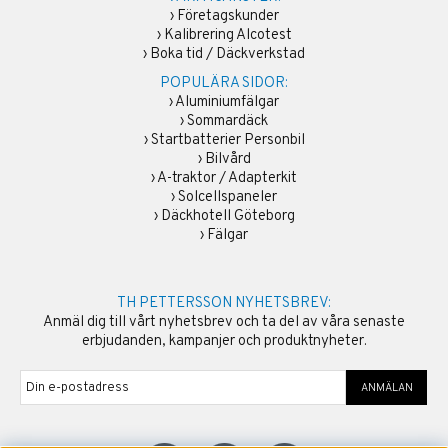
›
Företagskunder
›
Kalibrering Alcotest
›
Boka tid / Däckverkstad
POPULÄRA SIDOR:
›
Aluminiumfälgar
›
Sommardäck
›
Startbatterier Personbil
›
Bilvård
›
A-traktor / Adapterkit
›
Solcellspaneler
›
Däckhotell Göteborg
›
Fälgar
TH PETTERSSON NYHETSBREV:
Anmäl dig till vårt nyhetsbrev och ta del av våra senaste
erbjudanden, kampanjer och produktnyheter.
ANMÄLAN