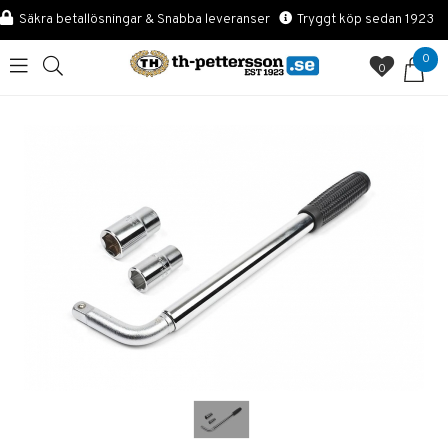
Säkra betallösningar & Snabba leveranser
Tryggt köp sedan 1923
0
0