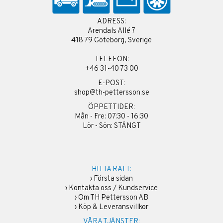
ADRESS:
Arendals Allé 7
418 79 Göteborg, Sverige
TELEFON:
+46 31-40 73 00
E-POST:
shop@th-pettersson.se
ÖPPETTIDER:
Mån - Fre: 07:30 - 16:30
Lör - Sön: STÄNGT
HITTA RÄTT:
›
Första sidan
›
Kontakta oss / Kundservice
›
Om TH Pettersson AB
›
Köp & Leveransvillkor
VÅRA TJÄNSTER: