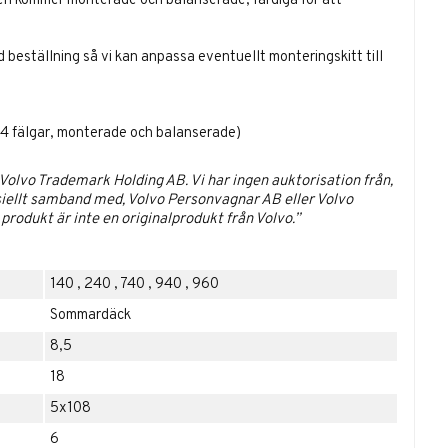
ulen kommer monterade och balanserade, färdiga för att
id beställning så vi kan anpassa eventuellt monteringskitt till
, 4 fälgar, monterade och balanserade)
lvo Trademark Holding AB. Vi har ingen auktorisation från,
iellt samband med, Volvo Personvagnar AB eller Volvo
rodukt är inte en originalprodukt från Volvo.”
140
,
240
,
740
,
940
,
960
Sommardäck
8,5
18
5x108
6