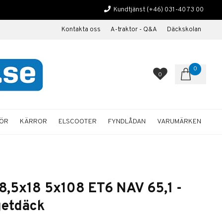
Kundtjänst
(+46) 031-40 73 00
Kontakta oss
A-traktor - Q&A
Däckskolan
0
0
HÖR
KÄRROR
ELSCOOTER
FYNDLÅDAN
VARUMÄRKEN
8,5x18 5x108 ET6 NAV 65,1 -
etdäck