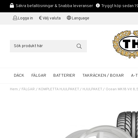
Säkra betallösningar & Snabba leveranser
Tryggt köp sedan 1
Logga in
Välj valuta
Language
DÄCK
FÄLGAR
BATTERIER
TAKRÄCKEN / BOXAR
A-
Hem
/
FÄLGAR
/
KOMPLETTA HJULPAKET
/
HJULPAKET
/
Ocean MK18 Vit 8,