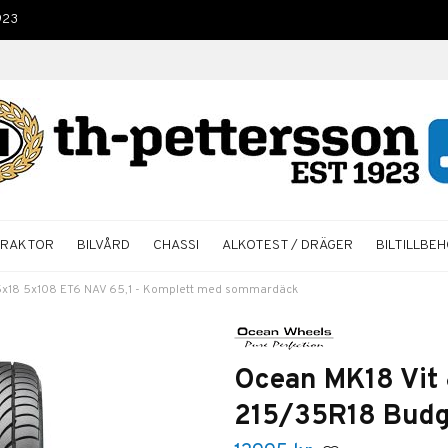
923
TRAKTOR
BILVÅRD
CHASSI
ALKOTEST / DRÄGER
BILTILLBE
5x18 5x108 ET6 NAV 65,1 - Komplett med sommardäck
Ocean MK18 Vit 
215/35R18 Budg