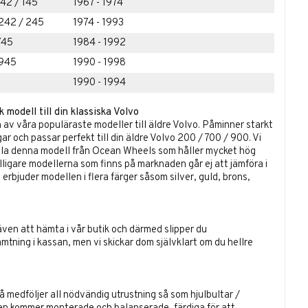
142 / 145
1967 - 1974
242 / 245
1974 - 1993
745
1984 - 1992
 945
1990 - 1998
1990 - 1994
modell till din klassiska Volvo
av våra populäraste modeller till äldre Volvo. Påminner starkt
r och passar perfekt till din äldre Volvo 200 / 700 / 900. Vi
ålla denna modell från Ocean Wheels som håller mycket hög
 billigare modellerna som finns på marknaden går ej att jämföra i
 erbjuder modellen i flera färger såsom silver, guld, brons,
ven att hämta i vår butik och därmed slipper du
ämtning i kassan, men vi skickar dom självklart om du hellre
å medföljer all nödvändig utrustning så som hjulbultar /