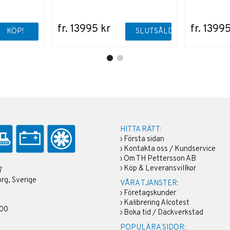
fr. 13995 kr
fr. 1399
KÖP!
SLUTSÅLD
HITTA RÄTT:
›
Första sidan
›
Kontakta oss / Kundservice
›
Om TH Pettersson AB
›
Köp & Leveransvillkor
7
rg, Sverige
VÅRA TJÄNSTER:
›
Företagskunder
›
Kalibrering Alcotest
 00
›
Boka tid / Däckverkstad
POPULÄRA SIDOR: