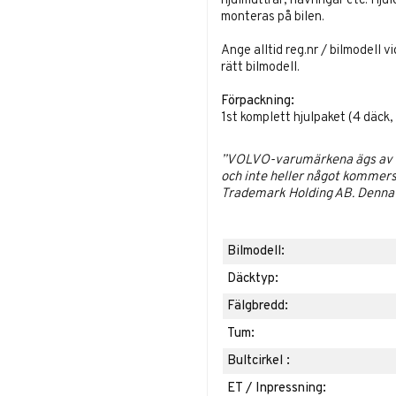
hjulmuttrar, navringar etc. Hj
monteras på bilen.
Ange alltid reg.nr / bilmodell v
rätt bilmodell.
Förpackning:
1st komplett hjulpaket (4 däck
”VOLVO-varumärkena ägs av Vo
och inte heller något kommers
Trademark Holding AB. Denna p
Bilmodell:
Däcktyp:
Fälgbredd:
Tum:
Bultcirkel :
ET / Inpressning: