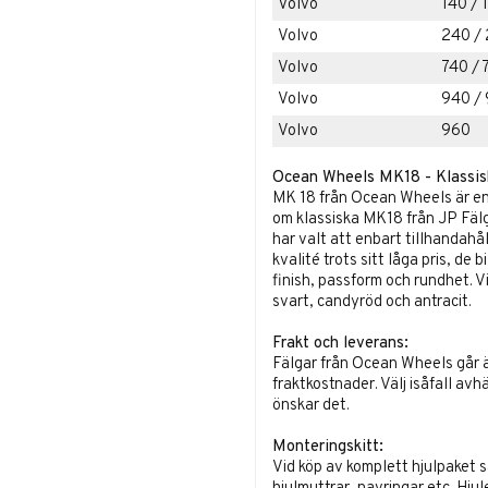
Volvo
140 / 
Volvo
240 / 
Volvo
740 / 
Volvo
940 /
Volvo
960
Ocean Wheels MK18 - Klassisk 
MK 18 från Ocean Wheels är en 
om klassiska MK18 från JP Fälga
har valt att enbart tillhandah
kvalité trots sitt låga pris, de
finish, passform och rundhet. Vi
svart, candyröd och antracit.
Frakt och leverans:
Fälgar från Ocean Wheels går ä
fraktkostnader. Välj isåfall avh
önskar det.
Monteringskitt:
Vid köp av komplett hjulpaket s