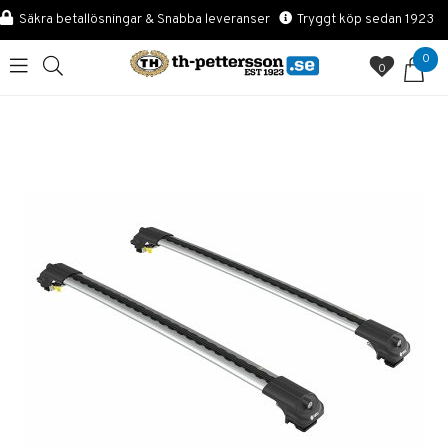
Säkra betallösningar & Snabba leveranser
Tryggt köp sedan 1923
0
0