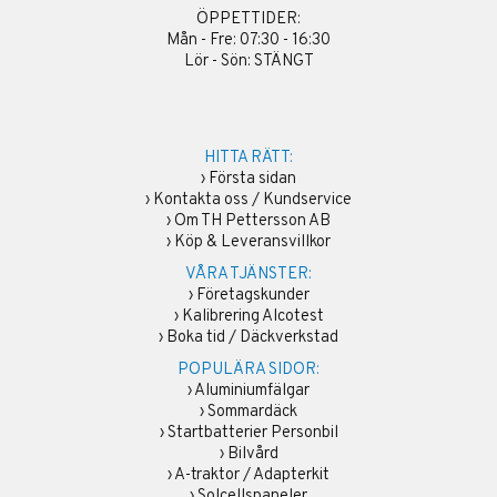
ÖPPETTIDER:
Mån - Fre: 07:30 - 16:30
Lör - Sön: STÄNGT
HITTA RÄTT:
›
Första sidan
›
Kontakta oss / Kundservice
›
Om TH Pettersson AB
›
Köp & Leveransvillkor
VÅRA TJÄNSTER:
›
Företagskunder
›
Kalibrering Alcotest
›
Boka tid / Däckverkstad
POPULÄRA SIDOR:
›
Aluminiumfälgar
›
Sommardäck
›
Startbatterier Personbil
›
Bilvård
›
A-traktor / Adapterkit
›
Solcellspaneler