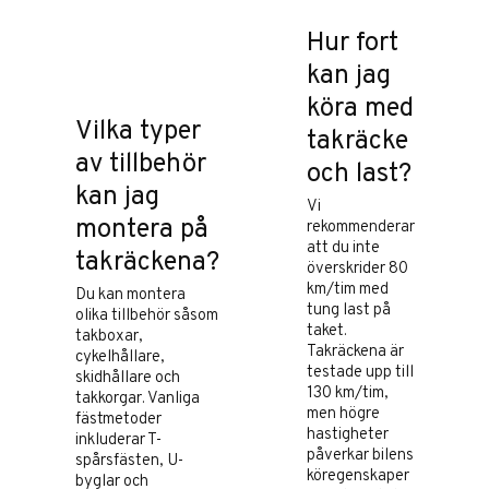
Hur fort
kan jag
köra med
Vilka typer
takräcke
av tillbehör
och last?
kan jag
Vi
montera på
rekommenderar
att du inte
takräckena?
överskrider 80
km/tim med
Du kan montera
tung last på
olika tillbehör såsom
taket.
takboxar,
Takräckena är
cykelhållare,
testade upp till
skidhållare och
130 km/tim,
takkorgar. Vanliga
men högre
fästmetoder
hastigheter
inkluderar T-
påverkar bilens
spårsfästen, U-
köregenskaper
byglar och