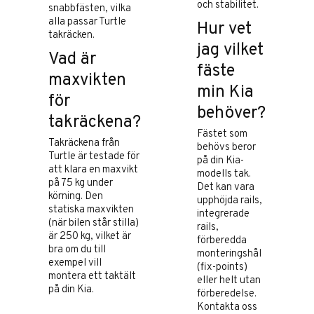
och stabilitet.
snabbfästen, vilka
alla passar Turtle
Hur vet
takräcken.
jag vilket
Vad är
fäste
maxvikten
min Kia
för
behöver?
takräckena?
Fästet som
Takräckena från
behövs beror
Turtle är testade för
på din Kia-
att klara en maxvikt
modells tak.
på 75 kg under
Det kan vara
körning. Den
upphöjda rails,
statiska maxvikten
integrerade
(när bilen står stilla)
rails,
är 250 kg, vilket är
förberedda
bra om du till
monteringshål
exempel vill
(fix-points)
montera ett taktält
eller helt utan
på din Kia.
förberedelse.
Kontakta oss