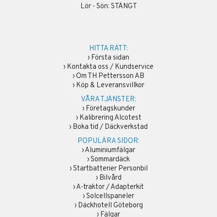
Lör - Sön: STÄNGT
HITTA RÄTT:
›
Första sidan
›
Kontakta oss / Kundservice
›
Om TH Pettersson AB
›
Köp & Leveransvillkor
VÅRA TJÄNSTER:
›
Företagskunder
›
Kalibrering Alcotest
›
Boka tid / Däckverkstad
POPULÄRA SIDOR:
›
Aluminiumfälgar
›
Sommardäck
›
Startbatterier Personbil
›
Bilvård
›
A-traktor / Adapterkit
›
Solcellspaneler
›
Däckhotell Göteborg
›
Fälgar