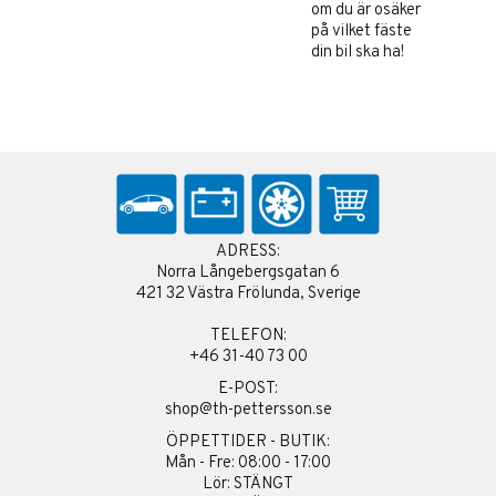
om du är osäker
på vilket fäste
din bil ska ha!
ADRESS:
Norra Långebergsgatan 6
421 32 Västra Frölunda, Sverige
TELEFON:
+46 31-40 73 00
E-POST:
shop@th-pettersson.se
ÖPPETTIDER - BUTIK:
Mån - Fre: 08:00 - 17:00
Lör: STÄNGT