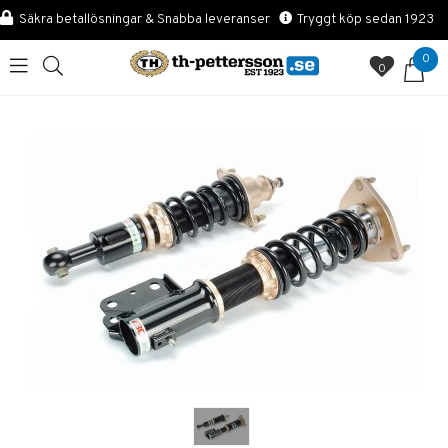
Säkra betallösningar & Snabba leveranser
Tryggt köp sedan 1923
0
0