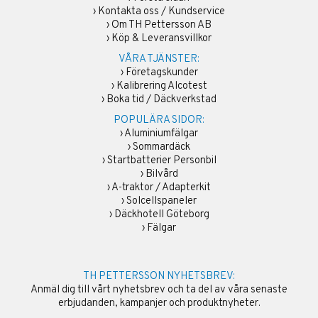
›
Kontakta oss / Kundservice
›
Om TH Pettersson AB
›
Köp & Leveransvillkor
VÅRA TJÄNSTER:
›
Företagskunder
›
Kalibrering Alcotest
›
Boka tid / Däckverkstad
POPULÄRA SIDOR:
›
Aluminiumfälgar
›
Sommardäck
›
Startbatterier Personbil
›
Bilvård
›
A-traktor / Adapterkit
›
Solcellspaneler
›
Däckhotell Göteborg
›
Fälgar
TH PETTERSSON NYHETSBREV:
Anmäl dig till vårt nyhetsbrev och ta del av våra senaste
erbjudanden, kampanjer och produktnyheter.