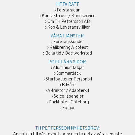
HITTA RÄTT:
›
Första sidan
›
Kontakta oss / Kundservice
›
Om TH Pettersson AB
›
Köp & Leveransvillkor
VÅRA TJÄNSTER:
›
Företagskunder
›
Kalibrering Alcotest
›
Boka tid / Däckverkstad
POPULÄRA SIDOR:
›
Aluminiumfälgar
›
Sommardäck
›
Startbatterier Personbil
›
Bilvård
›
A-traktor / Adapterkit
›
Solcellspaneler
›
Däckhotell Göteborg
›
Fälgar
TH PETTERSSON NYHETSBREV:
Anmäl dig till vårt nyhetsbrev och ta del av våra senaste