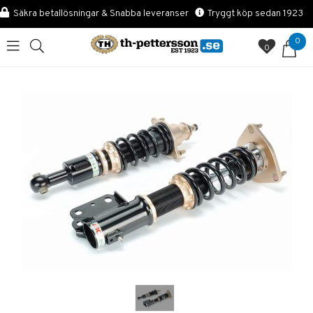
Säkra betallösningar & Snabba leveranser
Tryggt köp sedan 1923
0
0