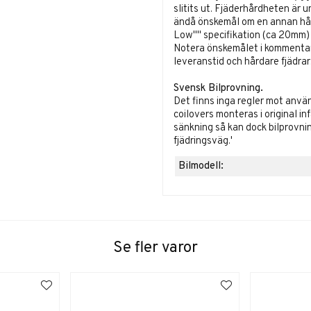
slitits ut. Fjäderhårdheten är 
ändå önskemål om en annan hård
Low'''' specifikation (ca 20mm)
Notera önskemålet i kommentarsf
leveranstid och hårdare fjädrar
Svensk Bilprovning.
Det finns inga regler mot anvä
coilovers monteras i original in
sänkning så kan dock bilprovn
fjädringsväg.'
Bilmodell:
Se fler varor