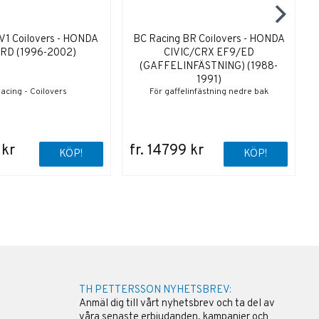
V1 Coilovers - HONDA
BC Racing BR Coilovers - HONDA
RD (1996-2002)
CIVIC/CRX EF9/ED
(GAFFELINFÄSTNING) (1988-
1991)
acing - Coilovers
För gaffelinfästning nedre bak
 kr
fr. 14799 kr
KÖP!
KÖP!
TH PETTERSSON NYHETSBREV:
Anmäl dig till vårt nyhetsbrev och ta del av
våra senaste erbjudanden, kampanjer och