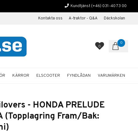
Kundtjänst
(+46) 031-40 73 00
Kontakta oss
A-traktor - Q&A
Däckskolan
0
0
HÖR
KÄRROR
ELSCOOTER
FYNDLÅDAN
VARUMÄRKEN
oilovers - HONDA PRELUDE
A (Topplagring Fram/Bak:
mi)