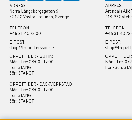
ADRESS:
ADRESS:
Norra Långebergsgatan 6
Arendals Allé 
421 32 Västra Frölunda, Sverige
418 79 Götebo
TELEFON:
TELEFON:
+46 31-40 73 00
+46 31-40 73
E-POST:
E-POST:
shop@th-pettersson.se
shop@th-pett
ÖPPETTIDER - BUTIK:
ÖPPETTIDER
Mån - Fre: 08:00 - 17:00
Mån - Fre: 07:
Lör: STÄNGT
Lör - Sön: ST
Sön: STÄNGT
ÖPPETTIDER - DÄCKVERKSTAD:
Mån - Fre: 08:00 - 17:00
Lör: STÄNGT
Sön: STÄNGT