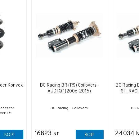
äder Konvex
BC Racing BR (RS) Coilovers -
BC Racing 
AUDI Q7 (2006-2015)
STI RACI
jäder för
BC Racing - Coilovers
BC R
er kit.
16823 kr
24034 k
KÖP!
KÖP!