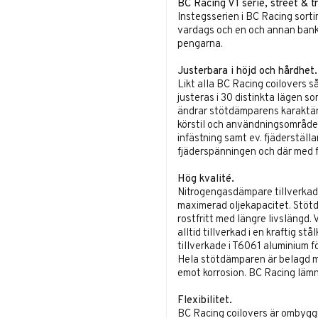
BC Racing V1 serie, street & t
Instegsserien i BC Racing sortim
vardags och en och annan bankö
pengarna.
Justerbara i höjd och hårdhet.
Likt alla BC Racing coilovers s
justeras i 30 distinkta lägen s
ändrar stötdämparens karaktär 
körstil och användningsområde
infästning samt ev. fjäderställa
fjäderspänningen och där med f
Hög kvalité.
Nitrogengasdämpare tillverkad
maximerad oljekapacitet. Stötd
rostfritt med längre livslängd.
alltid tillverkad i en kraftig 
tillverkade i T6061 aluminium f
Hela stötdämparen är belagd m
emot korrosion. BC Racing lämn
Flexibilitet.
BC Racing coilovers är ombygg