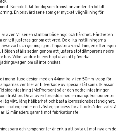
rack.
ent. Komplett kit för dig som främst använder din bil till
rning. En prisvärd serie som ger mycket väghållning för
å är även V1 serien ställbar både höjd och hårdhet. Hårdheten
om enkelt justeras genom ett vred. De olika inställningarna
avsevärt och ger möjlighet finjustera vähållningen efter egen
. Höjden ställs sedan genom att justera stötdämparens nedre
re bak. Vilket ändrar bilens höjd utan att påverka
jädringsvägen om så inte önskas.
e i mono-tube design med en 44mm kolv i en 50mm kropp för
ämparnas ventiler är tillverkade av specialstål som utklassar
 Vid sidoinfästning (McPherson) så är den nedre infästningen
stålkonstruktion. De är även försedda med en mängd komponenter
ör låg vikt, lång hållbarhet och bästa korrossionsbeständighet.
ed coating under en tvåstegsprocess för att också den väl stå
ar 12 månaders garanti mot fabrikationsfel.
ningsbara och komponenter är enkla att byta ut mot nya om de