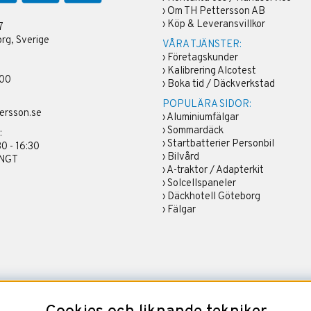
›
Om TH Pettersson AB
›
Köp & Leveransvillkor
7
rg, Sverige
VÅRA TJÄNSTER:
›
Företagskunder
›
Kalibrering Alcotest
 00
›
Boka tid / Däckverkstad
POPULÄRA SIDOR:
ersson.se
›
Aluminiumfälgar
›
Sommardäck
:
›
Startbatterier Personbil
30 - 16:30
›
Bilvård
ÄNGT
›
A-traktor / Adapterkit
›
Solcellspaneler
›
Däckhotell Göteborg
›
Fälgar