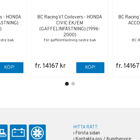
rs - HONDA
BC Racing V1 Coilovers - HONDA
BC Racing 
ÄSTNING)
CIVIC EK/EM
ACCO
)
(GAFFELINFÄSTNING) (1996-
2000)
edre bak
För gaffelinfästning nedre bak
BC R
fr. 14167 kr
fr. 14167
KÖP!
KÖP!
HITTA RÄTT:
›
Första sidan
›
Kontakta oss / Kundservice