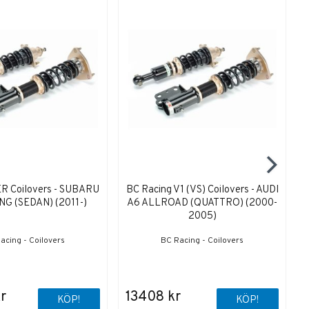
ER Coilovers - SUBARU
BC Racing V1 (VS) Coilovers - AUDI
NG (SEDAN) (2011-)
A6 ALLROAD (QUATTRO) (2000-
2005)
acing - Coilovers
BC Racing - Coilovers
r
13408 kr
KÖP!
KÖP!