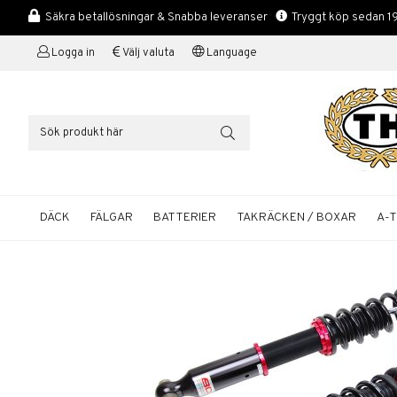
Säkra betallösningar & Snabba leveranser
Tryggt köp sedan 1
Logga in
Välj valuta
Language
DÄCK
FÄLGAR
BATTERIER
TAKRÄCKEN / BOXAR
A-