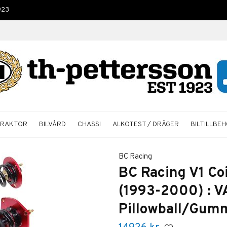
923
TRAKTOR
BILVÅRD
CHASSI
ALKOTEST / DRÄGER
BILTILLBE
BC Racing
BC Racing V1 C
(1993-2000) : V
Pillowball/Gum