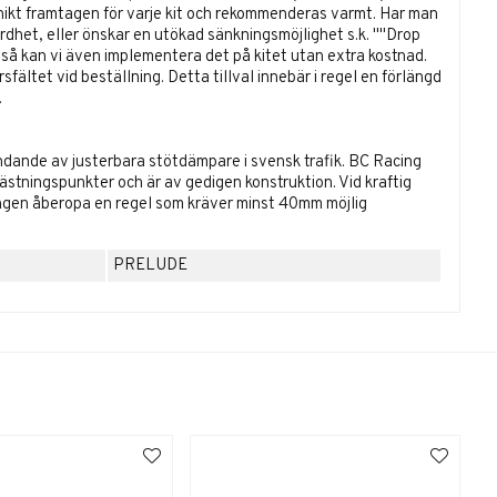
unikt framtagen för varje kit och rekommenderas varmt. Har man
het, eller önskar en utökad sänkningsmöjlighet s.k. ''''Drop
 så kan vi även implementera det på kitet utan extra kostnad.
ältet vid beställning. Detta tillval innebär i regel en förlängd
.
ndande av justerbara stötdämpare i svensk trafik. BC Racing
fästningspunkter och är av gedigen konstruktion. Vid kraftig
ingen åberopa en regel som kräver minst 40mm möjlig
PRELUDE