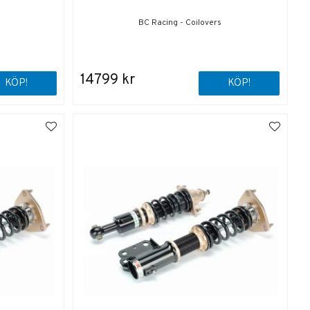
BC Racing - Coilovers
14799 kr
KÖP!
KÖP!