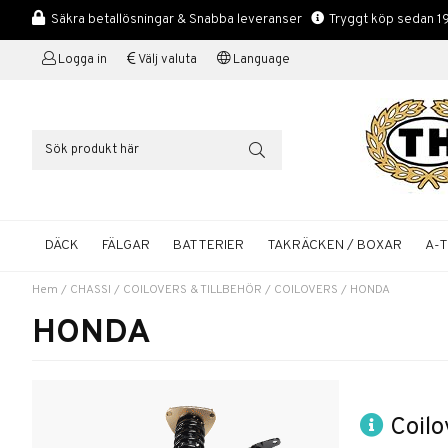
Säkra betallösningar & Snabba leveranser
Tryggt köp sedan 1
Logga in
Välj valuta
Language
DÄCK
FÄLGAR
BATTERIER
TAKRÄCKEN / BOXAR
A-
Hem
/
CHASSI
/
COILOVERS & TILLBEHÖR
/
COILOVERS
/
HONDA
HONDA
Coilov