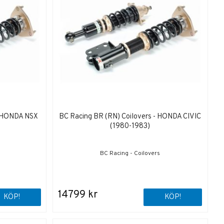
- HONDA NSX
BC Racing BR (RN) Coilovers - HONDA CIVIC
(1980-1983)
BC Racing - Coilovers
14799 kr
KÖP!
KÖP!