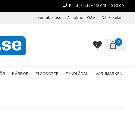
Kundtjänst
(+46) 031-40 73 00
Kontakta oss
A-traktor - Q&A
Däckskolan
0
0
HÖR
KÄRROR
ELSCOOTER
FYNDLÅDAN
VARUMÄRKEN