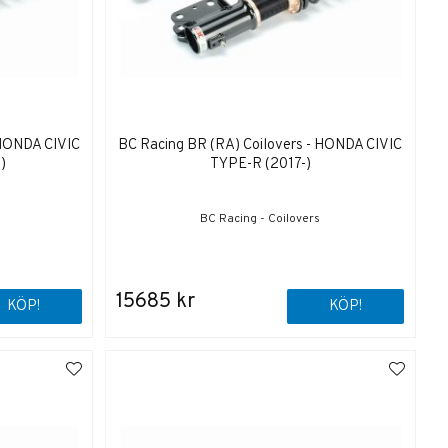
 HONDA CIVIC
BC Racing BR (RA) Coilovers - HONDA CIVIC
)
TYPE-R (2017-)
BC Racing - Coilovers
15685 kr
KÖP!
KÖP!