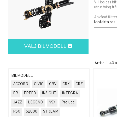
Vi Hos oss hi
utrustning frå
Använd filtrer
kontakta oss
VÄLJ BILMODELL
Artikel
1-40
a
BILMODELL
ACCORD
CIVIC
CRV
CRX
CRZ
FR
FREED
INSIGHT
INTEGRA
JAZZ
LEGEND
NSX
Prelude
RSX
S2000
STREAM