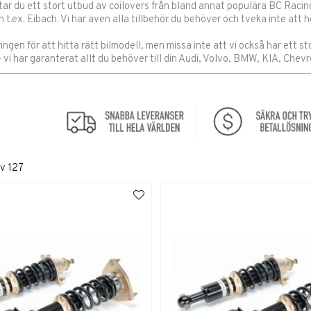
ttar du ett stort utbud av coilovers från bland annat populära BC Raci
n t.ex. Eibach. Vi har även alla tillbehör du behöver och tveka inte att h
ingen för att hitta rätt bilmodell, men missa inte att vi också har ett st
- vi har garanterat allt du behöver till din Audi, Volvo, BMW, KIA, Chevr
v
127