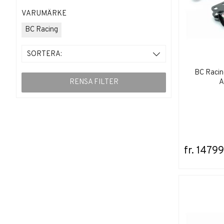
VARUMÄRKE
BC Racing
SORTERA:
BC Racin
RENSA FILTER
A
fr. 14799