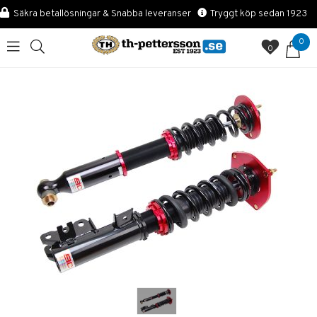
Säkra betallösningar & Snabba leveranser
Tryggt köp sedan 1923
0
0