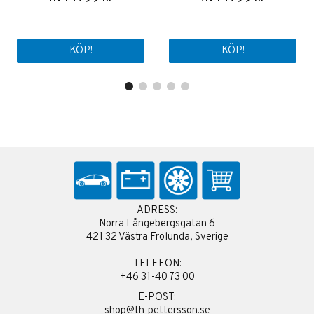
KÖP!
KÖP!
ADRESS:
Norra Långebergsgatan 6
421 32 Västra Frölunda, Sverige
TELEFON:
+46 31-40 73 00
E-POST:
shop@th-pettersson.se