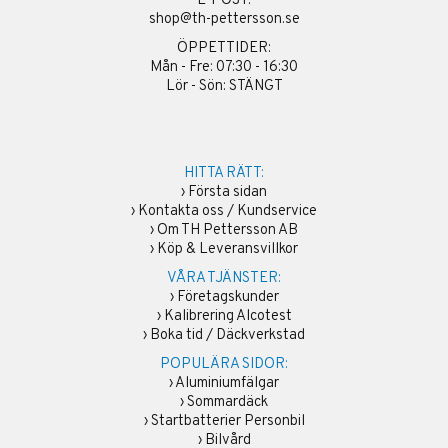
E-POST:
shop@th-pettersson.se
ÖPPETTIDER:
Mån - Fre: 07:30 - 16:30
Lör - Sön: STÄNGT
HITTA RÄTT:
›
Första sidan
›
Kontakta oss / Kundservice
›
Om TH Pettersson AB
›
Köp & Leveransvillkor
VÅRA TJÄNSTER:
›
Företagskunder
›
Kalibrering Alcotest
›
Boka tid / Däckverkstad
POPULÄRA SIDOR:
›
Aluminiumfälgar
›
Sommardäck
›
Startbatterier Personbil
›
Bilvård