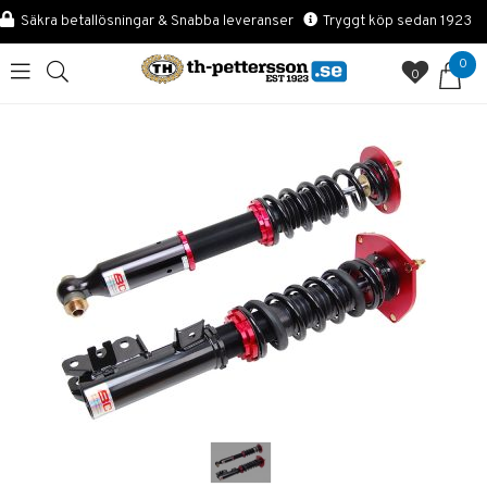
Säkra betallösningar & Snabba leveranser
Tryggt köp sedan 1923
0
0