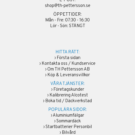
E-POST:
shop@th-pettersson.se
ÖPPETTIDER:
Mån - Fre: 07:30 - 16:30
Lör - Sön: STÄNGT
HITTA RÄTT:
›
Första sidan
›
Kontakta oss / Kundservice
›
Om TH Pettersson AB
›
Köp & Leveransvillkor
VÅRA TJÄNSTER:
›
Företagskunder
›
Kalibrering Alcotest
›
Boka tid / Däckverkstad
POPULÄRA SIDOR:
›
Aluminiumfälgar
›
Sommardäck
›
Startbatterier Personbil
›
Bilvård