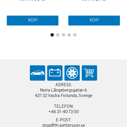
KÖP!
KÖP!
ADRESS:
Norra Långebergsgatan 6
421 32 Västra Frölunda, Sverige
TELEFON:
+46 31-40 73 00
E-POST:
shop@th-pettersson.se