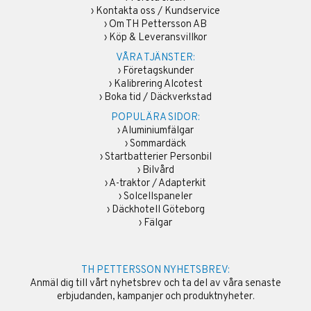
›
Kontakta oss / Kundservice
›
Om TH Pettersson AB
›
Köp & Leveransvillkor
VÅRA TJÄNSTER:
›
Företagskunder
›
Kalibrering Alcotest
›
Boka tid / Däckverkstad
POPULÄRA SIDOR:
›
Aluminiumfälgar
›
Sommardäck
›
Startbatterier Personbil
›
Bilvård
›
A-traktor / Adapterkit
›
Solcellspaneler
›
Däckhotell Göteborg
›
Fälgar
TH PETTERSSON NYHETSBREV:
Anmäl dig till vårt nyhetsbrev och ta del av våra senaste
erbjudanden, kampanjer och produktnyheter.