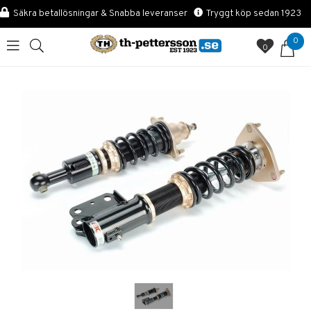
Säkra betallösningar & Snabba leveranser
Tryggt köp sedan 1923
0
0