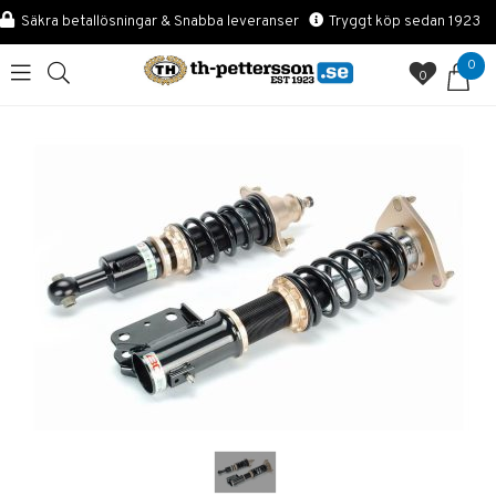
Säkra betallösningar & Snabba leveranser
Tryggt köp sedan 1923
0
0