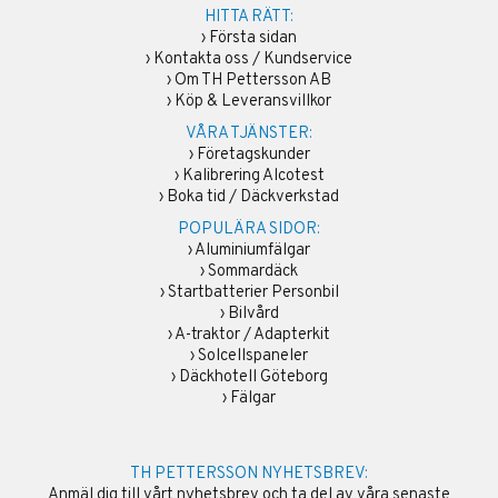
HITTA RÄTT:
›
Första sidan
›
Kontakta oss / Kundservice
›
Om TH Pettersson AB
›
Köp & Leveransvillkor
VÅRA TJÄNSTER:
›
Företagskunder
›
Kalibrering Alcotest
›
Boka tid / Däckverkstad
POPULÄRA SIDOR:
›
Aluminiumfälgar
›
Sommardäck
›
Startbatterier Personbil
›
Bilvård
›
A-traktor / Adapterkit
›
Solcellspaneler
›
Däckhotell Göteborg
›
Fälgar
TH PETTERSSON NYHETSBREV:
Anmäl dig till vårt nyhetsbrev och ta del av våra senaste