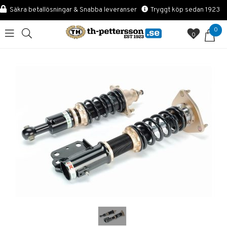
Säkra betallösningar & Snabba leveranser
Tryggt köp sedan 1923
0
0