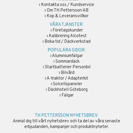
›
Kontakta oss / Kundservice
›
Om TH Pettersson AB
›
Köp & Leveransvillkor
VÅRA TJÄNSTER:
›
Företagskunder
›
Kalibrering Alcotest
›
Boka tid / Däckverkstad
POPULÄRA SIDOR:
›
Aluminiumfälgar
›
Sommardäck
›
Startbatterier Personbil
›
Bilvård
›
A-traktor / Adapterkit
›
Solcellspaneler
›
Däckhotell Göteborg
›
Fälgar
TH PETTERSSON NYHETSBREV:
Anmäl dig till vårt nyhetsbrev och ta del av våra senaste
erbjudanden, kampanjer och produktnyheter.