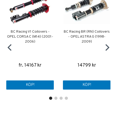
BC Racing V1 Coilovers -
BC Racing BR (RN) Coilovers
OPEL CORSA C (M14) (2001-
- OPEL ASTRA G (1998-
2006)
2009)
fr. 14167 kr
14799 kr
KÖP!
KÖP!