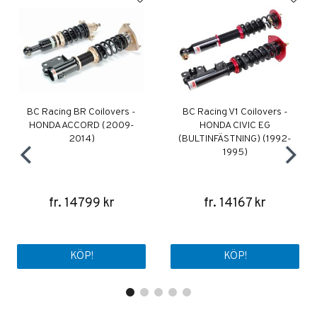
BC Racing BR Coilovers -
BC Racing V1 Coilovers -
HONDA ACCORD (2009-
HONDA CIVIC EG
2014)
(BULTINFÄSTNING) (1992-
1995)
fr. 14799 kr
fr. 14167 kr
KÖP!
KÖP!