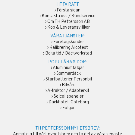
HITTA RÄTT:
›
Första sidan
›
Kontakta oss / Kundservice
›
Om TH Pettersson AB
›
Köp & Leveransvillkor
VÅRA TJÄNSTER:
›
Företagskunder
›
Kalibrering Alcotest
›
Boka tid / Däckverkstad
POPULÄRA SIDOR:
›
Aluminiumfälgar
›
Sommardäck
›
Startbatterier Personbil
›
Bilvård
›
A-traktor / Adapterkit
›
Solcellspaneler
›
Däckhotell Göteborg
›
Fälgar
TH PETTERSSON NYHETSBREV:
Anmäl dig till vårt nyhetsbrev och ta del av våra senaste