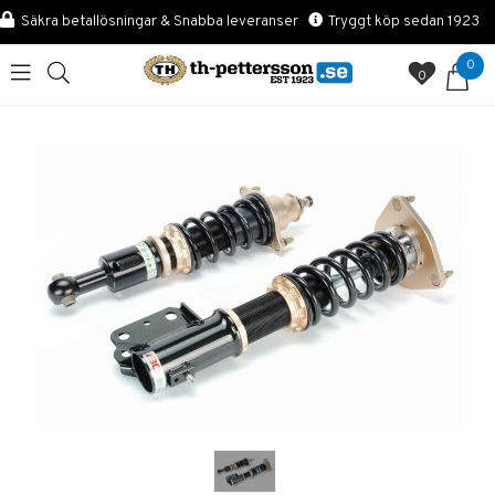
Säkra betallösningar & Snabba leveranser
Tryggt köp sedan 1923
0
0