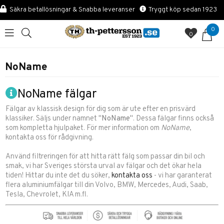
Säkra betallösningar & Snabba leveranser
Tryggt köp sedan 1923
0
0
NoName
NoName fälgar
Fälgar av klassisk design för dig som är ute efter en prisvärd
klassiker. Säljs under namnet "
NoName
". Dessa fälgar finns också
som kompletta hjulpaket. För mer information om
NoName
,
kontakta oss för rådgivning.
Använd filtreringen för att hitta rätt fälg som passar din bil och
smak, vi har Sveriges största urval av fälgar och det ökar hela
tiden! Hittar du inte det du söker,
kontakta oss
- vi har garanterat
flera aluminiumfälgar till din Volvo, BMW, Mercedes, Audi, Saab,
Tesla, Chevrolet, KIA m.fl.