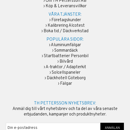
›
Om TH Pettersson AB
›
Köp & Leveransvillkor
VÅRA TJÄNSTER:
›
Företagskunder
›
Kalibrering Alcotest
›
Boka tid / Däckverkstad
POPULÄRA SIDOR:
›
Aluminiumfälgar
›
Sommardäck
›
Startbatterier Personbil
›
Bilvård
›
A-traktor / Adapterkit
›
Solcellspaneler
›
Däckhotell Göteborg
›
Fälgar
TH PETTERSSON NYHETSBREV:
Anmäl dig till vårt nyhetsbrev och ta del av våra senaste
erbjudanden, kampanjer och produktnyheter.
ANMÄLAN