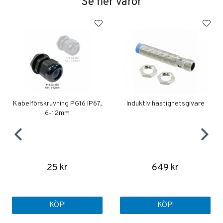
Se fler varor
Kabelförskruvning PG16 IP67,
Induktiv hastighetsgivare
6-12mm
25 kr
649 kr
KÖP!
KÖP!