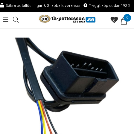
Säkra betallösningar & Snabba leveranser
Tryggt köp sedan 1923
0
0