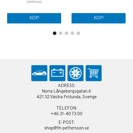
(1990 kr)
KÖP!
KÖP!
ADRESS:
Norra Långebergsgatan 6
421 32 Västra Frölunda, Sverige
TELEFON:
+46 31-40 73 00
E-POST:
shop@th-pettersson.se