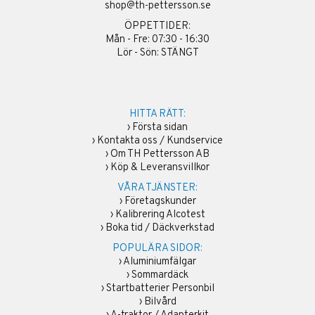
shop@th-pettersson.se
ÖPPETTIDER:
Mån - Fre: 07:30 - 16:30
Lör - Sön: STÄNGT
HITTA RÄTT:
›
Första sidan
›
Kontakta oss / Kundservice
›
Om TH Pettersson AB
›
Köp & Leveransvillkor
VÅRA TJÄNSTER:
›
Företagskunder
›
Kalibrering Alcotest
›
Boka tid / Däckverkstad
POPULÄRA SIDOR:
›
Aluminiumfälgar
›
Sommardäck
›
Startbatterier Personbil
›
Bilvård