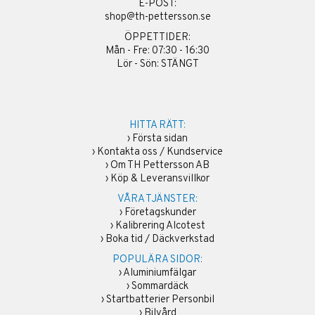
E-POST:
shop@th-pettersson.se
ÖPPETTIDER:
Mån - Fre: 07:30 - 16:30
Lör - Sön: STÄNGT
HITTA RÄTT:
›
Första sidan
›
Kontakta oss / Kundservice
›
Om TH Pettersson AB
›
Köp & Leveransvillkor
VÅRA TJÄNSTER:
›
Företagskunder
›
Kalibrering Alcotest
›
Boka tid / Däckverkstad
POPULÄRA SIDOR:
›
Aluminiumfälgar
›
Sommardäck
›
Startbatterier Personbil
›
Bilvård