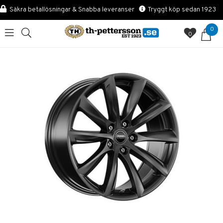
Säkra betallösningar & Snabba leveranser
Tryggt köp sedan 1923
0
0