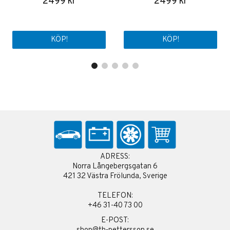
2499 kr
2499 kr
KÖP!
KÖP!
ADRESS:
Norra Långebergsgatan 6
421 32 Västra Frölunda, Sverige
TELEFON:
+46 31-40 73 00
E-POST: