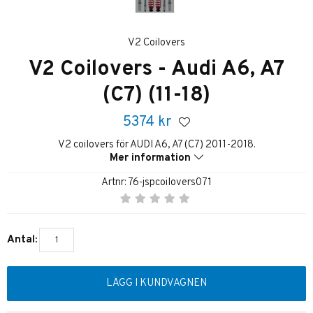
V2 Coilovers
V2 Coilovers - Audi A6, A7
(C7) (11-18)
5374
kr
V2 coilovers för AUDI A6, A7 (C7) 2011-2018.
Mer information
Artnr:
76-jspcoilovers071
Antal:
LÄGG I KUNDVAGNEN