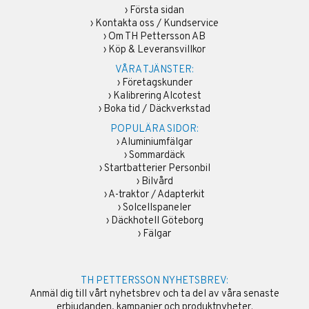
›
Första sidan
›
Kontakta oss / Kundservice
›
Om TH Pettersson AB
›
Köp & Leveransvillkor
VÅRA TJÄNSTER:
›
Företagskunder
›
Kalibrering Alcotest
›
Boka tid / Däckverkstad
POPULÄRA SIDOR:
›
Aluminiumfälgar
›
Sommardäck
›
Startbatterier Personbil
›
Bilvård
›
A-traktor / Adapterkit
›
Solcellspaneler
›
Däckhotell Göteborg
›
Fälgar
TH PETTERSSON NYHETSBREV:
Anmäl dig till vårt nyhetsbrev och ta del av våra senaste
erbjudanden, kampanjer och produktnyheter.