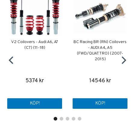
V2 Coilovers - Audi A6, A7
BC Racing BR (RN) Coilovers
(C7) (11-18)
- AUDI A4, A5
(FWD/QUATTRO) (2007-
2015)
5374 kr
14546 kr
KÖP!
KÖP!