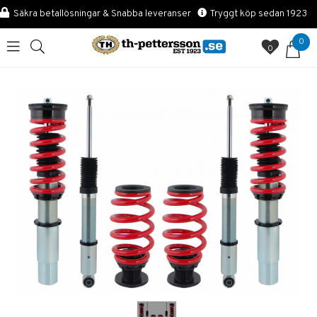
Säkra betallösningar & Snabba leveranser
Tryggt köp sedan 1923
0
0