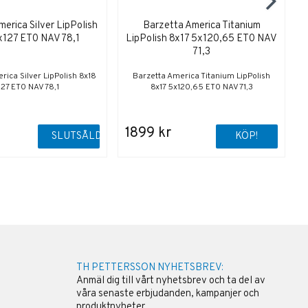
erica Silver LipPolish
Barzetta America Titanium
x127 ET0 NAV 78,1
LipPolish 8x17 5x120,65 ET0 NAV
71,3
rica Silver LipPolish 8x18
Barzetta America Titanium LipPolish
B
27 ET0 NAV 78,1
8x17 5x120,65 ET0 NAV 71,3
1899 kr
SLUTSÅLD
KÖP!
TH PETTERSSON NYHETSBREV:
Anmäl dig till vårt nyhetsbrev och ta del av
våra senaste erbjudanden, kampanjer och
produktnyheter.