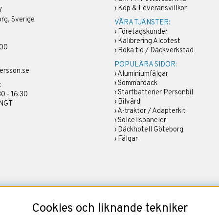
›
Köp & Leveransvillkor
7
rg, Sverige
VÅRA TJÄNSTER:
›
Företagskunder
›
Kalibrering Alcotest
 00
›
Boka tid / Däckverkstad
POPULÄRA SIDOR:
ersson.se
›
Aluminiumfälgar
›
Sommardäck
:
›
Startbatterier Personbil
30 - 16:30
›
Bilvård
ÄNGT
›
A-traktor / Adapterkit
›
Solcellspaneler
›
Däckhotell Göteborg
›
Fälgar
Cookies och liknande tekniker