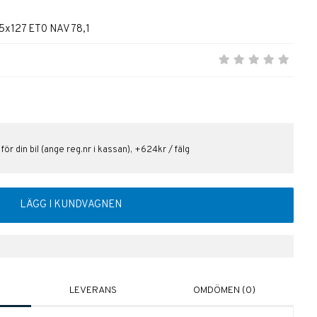
5x127 ET0 NAV 78,1
 för din bil (ange reg.nr i kassan), +624kr / fälg
LÄGG I KUNDVAGNEN
LEVERANS
OMDÖMEN (0)