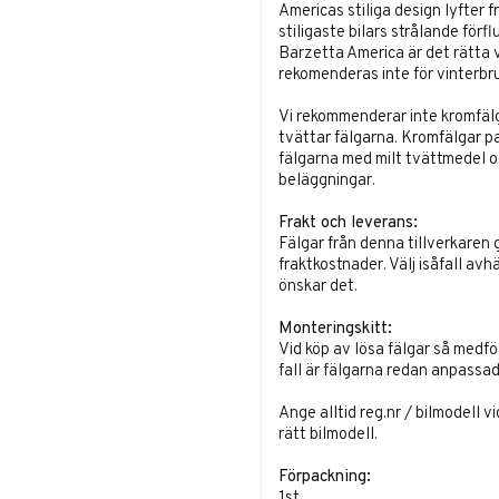
Americas stiliga design lyfter 
stiligaste bilars strålande förfl
Barzetta America är det rätta va
rekomenderas inte för vinterbru
Vi rekommenderar inte kromfälg
tvättar fälgarna. Kromfälgar p
fälgarna med milt tvättmedel o
beläggningar.
Frakt och leverans:
Fälgar från denna tillverkaren 
fraktkostnader. Välj isåfall avh
önskar det.
Monteringskitt:
Vid köp av lösa fälgar så medf
fall är fälgarna redan anpassade
Ange alltid reg.nr / bilmodell v
rätt bilmodell.
Förpackning:
1st