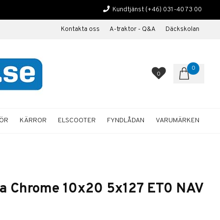
Kundtjänst
(+46) 031-40 73 00
Kontakta oss
A-traktor - Q&A
Däckskolan
0
0
HÖR
KÄRROR
ELSCOOTER
FYNDLÅDAN
VARUMÄRKEN
ca Chrome 10x20 5x127 ET0 NAV