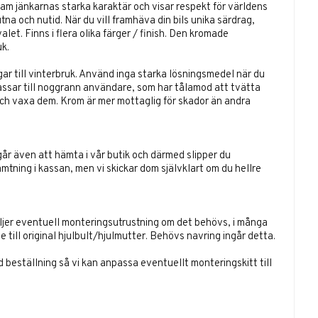
fram jänkarnas starka karaktär och visar respekt för världens
utna och nutid. När du vill framhäva din bils unika särdrag,
let. Finns i flera olika färger / finish. Den kromade
k.
ar till vinterbruk. Använd inga starka lösningsmedel när du
assar till noggrann användare, som har tålamod att tvätta
ch vaxa dem. Krom är mer mottaglig för skador än andra
går även att hämta i vår butik och därmed slipper du
ämtning i kassan, men vi skickar dom självklart om du hellre
öljer eventuell monteringsutrustning om det behövs, i många
 till original hjulbult/hjulmutter. Behövs navring ingår detta.
id beställning så vi kan anpassa eventuellt monteringskitt till