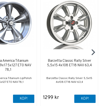
a America Titanium
Barzetta Classic Rally Silver
 9x17 5x127 ET0 NAV
5,5x15 4x108 ET18 NAV 63,4
78,1
erica Titanium LipPolish
Barzetta Classic Rally Silver 5,5x15
5x127 ET0 NAV 78,1
4x108 ET18 NAV 63,4
1299 kr
KÖP!
KÖP!