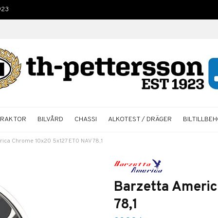
923
TRAKTOR
BILVÅRD
CHASSI
ALKOTEST / DRÄGER
BILTILLBE
rica Chrome 10x20 5x127 ET0 NAV 78,1
Barzetta Ameri
78,1