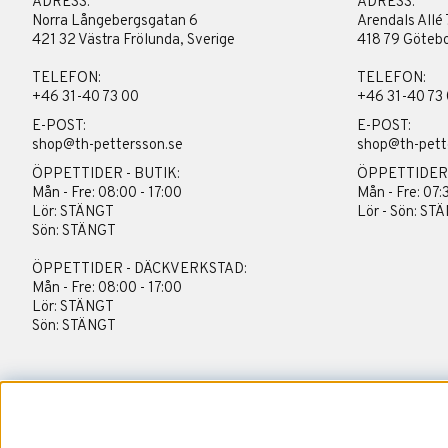
ADRESS:
ADRESS:
Norra Långebergsgatan 6
Arendals Allé 
421 32 Västra Frölunda, Sverige
418 79 Götebo
TELEFON:
TELEFON:
+46 31-40 73 00
+46 31-40 73
E-POST:
E-POST:
shop@th-pettersson.se
shop@th-pett
ÖPPETTIDER - BUTIK:
ÖPPETTIDER
Mån - Fre: 08:00 - 17:00
Mån - Fre: 07:
Lör: STÄNGT
Lör - Sön: ST
Sön: STÄNGT
ÖPPETTIDER - DÄCKVERKSTAD:
Mån - Fre: 08:00 - 17:00
Lör: STÄNGT
Sön: STÄNGT