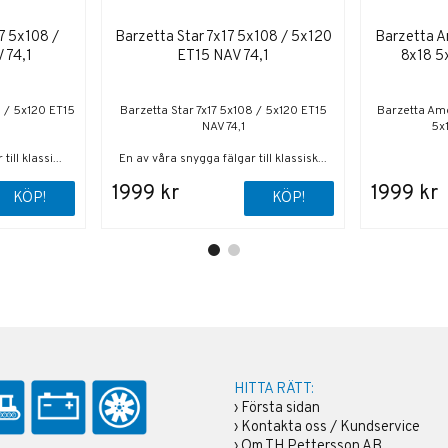
7 5x108 /
Barzetta Star 7x17 5x108 / 5x120
Barzetta Am
 74,1
ET15 NAV 74,1
8x18 5
8 / 5x120 ET15
Barzetta Star 7x17 5x108 / 5x120 ET15
Barzetta Ame
NAV 74,1
5x1
ill klassi...
En av våra snygga fälgar till klassisk...
1999 kr
1999 kr
KÖP!
KÖP!
HITTA RÄTT:
›
Första sidan
›
Kontakta oss / Kundservice
›
Om TH Pettersson AB