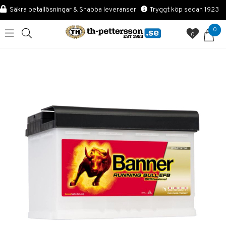
Säkra betallösningar & Snabba leveranser
Tryggt köp sedan 1923
0
0