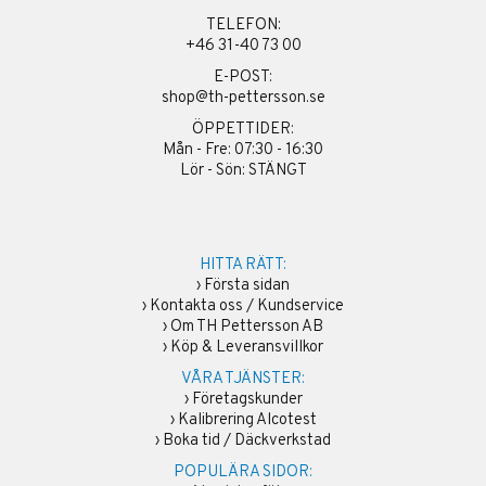
TELEFON:
+46 31-40 73 00
E-POST:
shop@th-pettersson.se
ÖPPETTIDER:
Mån - Fre: 07:30 - 16:30
Lör - Sön: STÄNGT
HITTA RÄTT:
›
Första sidan
›
Kontakta oss / Kundservice
›
Om TH Pettersson AB
›
Köp & Leveransvillkor
VÅRA TJÄNSTER:
›
Företagskunder
›
Kalibrering Alcotest
›
Boka tid / Däckverkstad
POPULÄRA SIDOR: