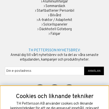
›
Aluminiumfälgar
›
Sommardäck
›
Startbatterier Personbil
›
Bilvård
›
A-traktor / Adapterkit
›
Solcellspaneler
›
Däckhotell Göteborg
›
Fälgar
TH PETTERSSON NYHETSBREV:
Anmäl dig till vårt nyhetsbrev och ta del av våra senaste
erbjudanden, kampanjer och produktnyheter.
ANMÄLAN
Cookies och liknande tekniker
TH Pettersson AB använder cookies och liknande
©
2026
Copyright TH Pettersson AB
lagringstekniker för att ge dig anpassat innehåll, relevant