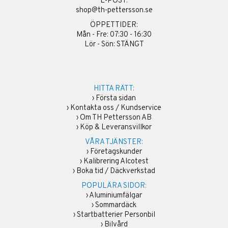
E-POST:
shop@th-pettersson.se
ÖPPETTIDER:
Mån - Fre: 07:30 - 16:30
Lör - Sön: STÄNGT
HITTA RÄTT:
›
Första sidan
›
Kontakta oss / Kundservice
›
Om TH Pettersson AB
›
Köp & Leveransvillkor
VÅRA TJÄNSTER:
›
Företagskunder
›
Kalibrering Alcotest
›
Boka tid / Däckverkstad
POPULÄRA SIDOR:
›
Aluminiumfälgar
›
Sommardäck
›
Startbatterier Personbil
›
Bilvård