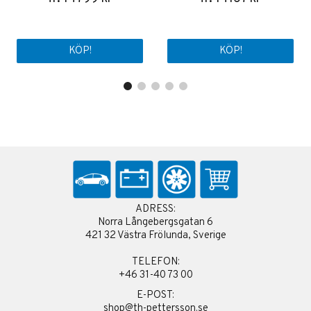
KÖP!
KÖP!
ADRESS:
Norra Långebergsgatan 6
421 32 Västra Frölunda, Sverige
TELEFON:
+46 31-40 73 00
E-POST:
shop@th-pettersson.se