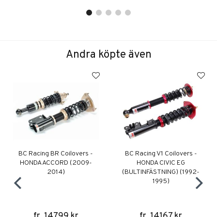
Andra köpte även
BC Racing BR Coilovers -
BC Racing V1 Coilovers -
HONDA ACCORD (2009-
HONDA CIVIC EG
2014)
(BULTINFÄSTNING) (1992-
1995)
fr. 14799 kr
fr. 14167 kr