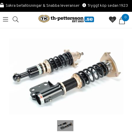
Säkra betallösningar & Snabba leveranser
Tryggt köp sedan 1923
0
0