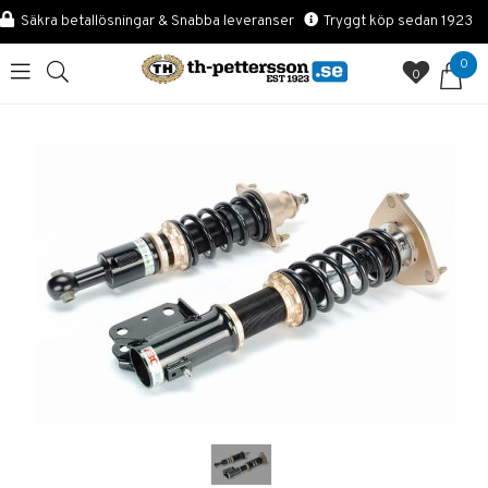
Säkra betallösningar & Snabba leveranser
Tryggt köp sedan 1923
0
0