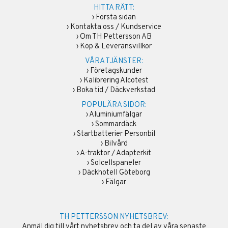
HITTA RÄTT:
›
Första sidan
›
Kontakta oss / Kundservice
›
Om TH Pettersson AB
›
Köp & Leveransvillkor
VÅRA TJÄNSTER:
›
Företagskunder
›
Kalibrering Alcotest
›
Boka tid / Däckverkstad
POPULÄRA SIDOR:
›
Aluminiumfälgar
›
Sommardäck
›
Startbatterier Personbil
›
Bilvård
›
A-traktor / Adapterkit
›
Solcellspaneler
›
Däckhotell Göteborg
›
Fälgar
TH PETTERSSON NYHETSBREV:
Anmäl dig till vårt nyhetsbrev och ta del av våra senaste