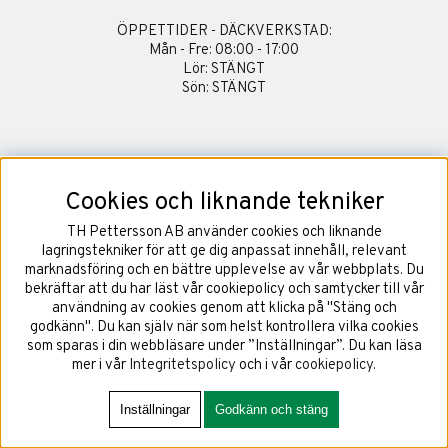
ÖPPETTIDER - DÄCKVERKSTAD:
Mån - Fre: 08:00 - 17:00
Lör: STÄNGT
Sön: STÄNGT
Cookies och liknande tekniker
TH Pettersson AB använder cookies och liknande
ADRESS:
lagringstekniker för att ge dig anpassat innehåll, relevant
Arendals Allé 7
marknadsföring och en bättre upplevelse av vår webbplats. Du
418 79 Göteborg, Sverige
bekräftar att du har läst vår cookiepolicy och samtycker till vår
användning av cookies genom att klicka på "Stäng och
TELEFON:
godkänn". Du kan själv när som helst kontrollera vilka cookies
+46 31-40 73 00
som sparas i din webbläsare under ”Inställningar”. Du kan läsa
E-POST:
mer i vår
Integritetspolicy
och i vår
cookiepolicy
.
shop@th-pettersson.se
ÖPPETTIDER:
Inställningar
Godkänn och stäng
Mån - Fre: 07:30 - 16:30
Lör - Sön: STÄNGT