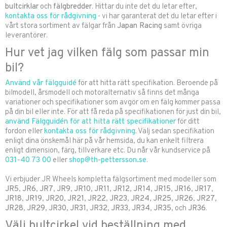
bultcirklar
och
fälgbredder
. Hittar du inte det du letar efter,
kontakta oss för rådgivning
- vi har garanterat det du letar efter i
vårt stora sortiment av fälgar från
Japan Racing
samt övriga
leverantörer.
Hur vet jag vilken fälg som passar min
bil?
Använd vår fälgguidé
för att hitta rätt specifikation. Beroende på
bilmodell, årsmodell och motoralternativ så finns det många
variationer och specifikationer som avgör om en fälg kommer passa
på din bil eller inte. För att få reda på specifikationen för just din bil,
använd Fälgguidén för att hitta rätt specifikationer
för ditt
fordon eller
kontakta oss för rådgivning
. Välj sedan specifikation
enligt dina önskemål här på vår hemsida, du kan enkelt filtrera
enligt dimension, färg, tillverkare etc. Du når vår kundservice på
031-40 73 00
eller
shop@th-pettersson.se
.
Vi erbjuder JR Wheels kompletta fälgsortiment med modeller som
JR5
,
JR6
,
JR7
,
JR9
,
JR10
,
JR11
,
JR12
,
JR14
,
JR15
,
JR16
,
JR17
,
JR18
,
JR19
,
JR20
,
JR21
,
JR22
,
JR23
,
JR24
,
JR25
,
JR26
,
JR27
,
JR28
,
JR29
,
JR30
,
JR31
,
JR32
,
JR33
,
JR34
,
JR35
, och
JR36
.
Välj bultcirkel vid beställning med