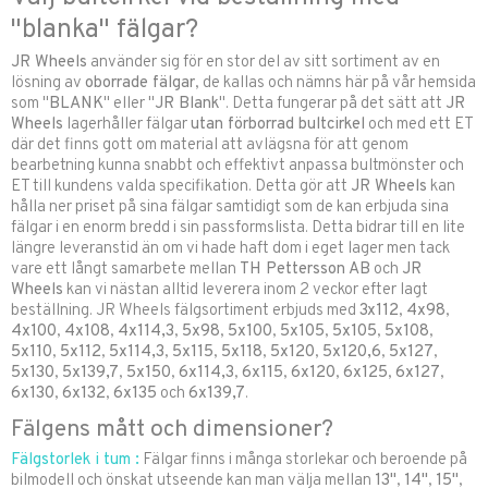
"blanka" fälgar?
JR Wheels
använder sig för en stor del av sitt sortiment av en
lösning av
oborrade fälgar
, de kallas och nämns här på vår hemsida
som "
BLANK
" eller "
JR Blank
". Detta fungerar på det sätt att
JR
Wheels
lagerhåller fälgar
utan förborrad bultcirkel
och med ett ET
där det finns gott om material att avlägsna för att genom
bearbetning kunna snabbt och effektivt anpassa bultmönster och
ET till kundens valda specifikation. Detta gör att
JR Wheels
kan
hålla ner priset på sina fälgar samtidigt som de kan erbjuda sina
fälgar i en enorm bredd i sin passformslista. Detta bidrar till en lite
längre leveranstid än om vi hade haft dom i eget lager men tack
vare ett långt samarbete mellan
TH Pettersson AB
och
JR
Wheels
kan vi nästan alltid leverera inom 2 veckor efter lagt
beställning. JR Wheels fälgsortiment erbjuds med
3x112
,
4x98
,
4x100
,
4x108
,
4x114,3
,
5x98
,
5x100
,
5x105
,
5x105
,
5x108
,
5x110
,
5x112
,
5x114,3
,
5x115
,
5x118
,
5x120
,
5x120,6
,
5x127
,
5x130
,
5x139,7
,
5x150
,
6x114,3
,
6x115
,
6x120
,
6x125
,
6x127
,
6x130
,
6x132
,
6x135
och
6x139,7
.
Fälgens mått och dimensioner?
Fälgstorlek i tum :
Fälgar finns i många storlekar och beroende på
bilmodell och önskat utseende kan man välja mellan
13"
,
14"
,
15"
,