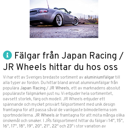
Fälgar från Japan Racing /
JR Wheels hittar du hos oss
Vi har ett av Sveriges bredaste sortiment av
aluminiumfälgar
till
alla typer av fordon. Du hittar bland annat aluminiumfälgar från
populära
Japan Racing
/
JR Wheels
, ett av marknadens absolut
populäraste fälgmärken just nu. Vi erbjuder hela sortimentet,
oavsett storlek, färg och modell. JR Wheels erbjuder ett
spännande och mycket prisvärt fälgsortiment med unik design
framtagna för att passa såväl de vanligaste bilmodellerna som
sportmodellerna.
JR Wheels
är framtagna för att möta många olika
önskemål och smaker. I JR´s fälgsortiment hittar du fälgar i
14"
,
15"
,
16"
,
17"
,
18"
,
19"
,
20"
,
21"
,
22"
och
23"
i stor variation av