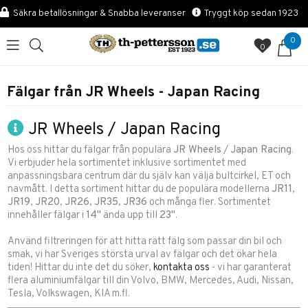
Säkra betallösningar & Snabba leveranser
Tryggt köp sedan 1923
0
0
Fälgar från JR Wheels - Japan Racing
JR Wheels / Japan Racing
Hos oss hittar du fälgar från populära
JR Wheels
/
Japan Racing
.
Vi erbjuder hela sortimentet inklusive sortimentet med
anpassningsbara centrum där du själv kan välja bultcirkel, ET och
navmått. I detta sortiment hittar du de populära modellerna
JR11
,
JR19
,
JR20
,
JR26
,
JR35
,
JR36
och många fler. Sortimentet
innehåller fälgar i
14"
ända upp till
23"
.
Använd filtreringen för att hitta rätt fälg som passar din bil och
smak, vi har Sveriges största urval av fälgar och det ökar hela
tiden! Hittar du inte det du söker,
kontakta oss
- vi har garanterat
flera aluminiumfälgar till din Volvo, BMW, Mercedes, Audi, Nissan,
Tesla, Volkswagen, KIA m.fl.