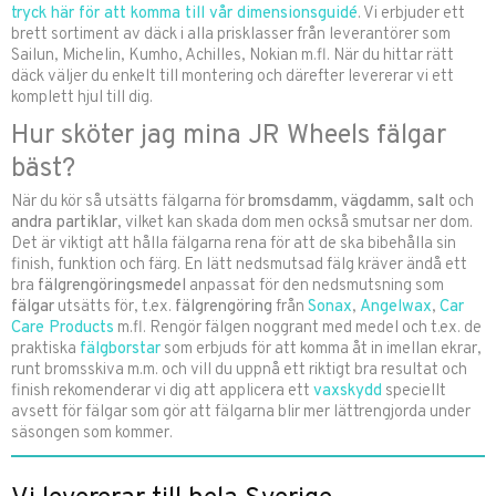
tryck här för att komma till vår dimensionsguidé
. Vi erbjuder ett
brett sortiment av däck i alla prisklasser från leverantörer som
Sailun, Michelin, Kumho, Achilles, Nokian m.fl. När du hittar rätt
däck väljer du enkelt till montering och därefter levererar vi ett
komplett hjul till dig.
Hur sköter jag mina JR Wheels fälgar
bäst?
När du kör så utsätts fälgarna för
bromsdamm
,
vägdamm
,
salt
och
andra partiklar
, vilket kan skada dom men också smutsar ner dom.
Det är viktigt att hålla fälgarna rena för att de ska bibehålla sin
finish, funktion och färg. En lätt nedsmutsad fälg kräver ändå ett
bra
fälgrengöringsmedel
anpassat för den nedsmutsning som
fälgar
utsätts för, t.ex.
fälgrengöring
från
Sonax
,
Angelwax
,
Car
Care Products
m.fl. Rengör fälgen noggrant med medel och t.ex. de
praktiska
fälgborstar
som erbjuds för att komma åt in imellan ekrar,
runt bromsskiva m.m. och vill du uppnå ett riktigt bra resultat och
finish rekomenderar vi dig att applicera ett
vaxskydd
speciellt
avsett för fälgar som gör att fälgarna blir mer lättrengjorda under
säsongen som kommer.