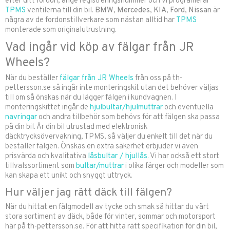
efter ditt fordon, ange registreringsnummer och vi programerar
TPMS
ventilerna till din bil.
BMW
,
Mercedes
,
KIA
,
Ford
,
Nissan
är
några av de fordonstillverkare som nästan alltid har
TPMS
monterade som originalutrustning.
Vad ingår vid köp av fälgar från JR
Wheels?
När du beställer
fälgar från JR Wheels
från oss på th-
pettersson.se så ingår inte monteringskit utan det behöver väljas
till om så önskas när du lägger fälgen i kundvagnen. I
monteringskittet ingår de
hjulbultar/hjulmuttrar
och eventuella
navringar
och andra tillbehör som behövs för att fälgen ska passa
på din bil. Är din bil utrustad med elektronisk
däcktrycksövervakning, TPMS, så väljer du enkelt till det när du
beställer fälgen. Önskas en extra säkerhet erbjuder vi även
prisvärda och kvalitativa
låsbultar / hjullås
. Vi har också ett stort
tillvalssortiment som
bultar/muttrar
i olika färger och modeller som
kan skapa ett unikt och snyggt uttryck.
Hur väljer jag rätt däck till fälgen?
När du hittat en fälgmodell av tycke och smak så hittar du vårt
stora sortiment av däck, både för vinter, sommar och motorsport
här på th-pettersson.se. För att hitta rätt specifikation för din bil,