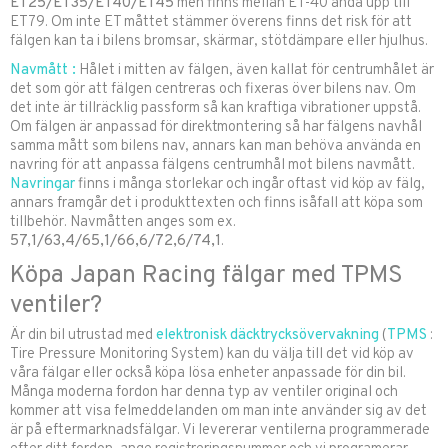
ET25/ET35/ET40/ET45
men finns mellan ET-40 ända upp till
ET79. Om inte ET måttet stämmer överens finns det risk för att
fälgen kan ta i bilens bromsar, skärmar, stötdämpare eller hjulhus.
Navmått :
Hålet i mitten av fälgen, även kallat för centrumhålet är
det som gör att fälgen centreras och fixeras över bilens nav. Om
det inte är tillräcklig passform så kan kraftiga vibrationer uppstå.
Om fälgen är anpassad för direktmontering så har fälgens navhål
samma mått som bilens nav, annars kan man behöva använda en
navring för att anpassa fälgens centrumhål mot bilens navmått.
Navringar
finns i många storlekar och ingår oftast vid köp av fälg,
annars framgår det i produkttexten och finns isåfall att köpa som
tillbehör. Navmåtten anges som ex.
57,1/63,4/65,1/66,6/72,6/74,1
.
Köpa Japan Racing fälgar med TPMS
ventiler?
Är din bil utrustad med
elektronisk
däcktrycksövervakning
(
TPMS
:
Tire Pressure Monitoring System) kan du välja till det vid köp av
våra fälgar eller också köpa lösa enheter anpassade för din bil.
Många moderna fordon har denna typ av ventiler original och
kommer att visa felmeddelanden om man inte använder sig av det
är på eftermarknadsfälgar. Vi levererar ventilerna programmerade