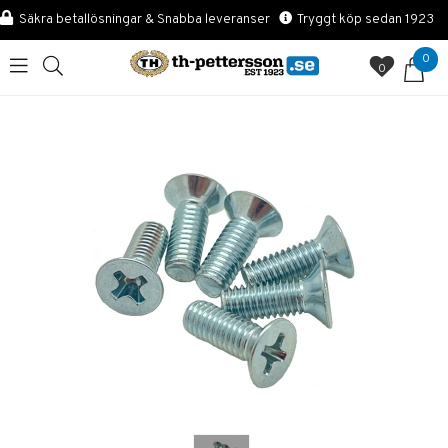
Säkra betallösningar & Snabba leveranser
Tryggt köp sedan 1923
0
0