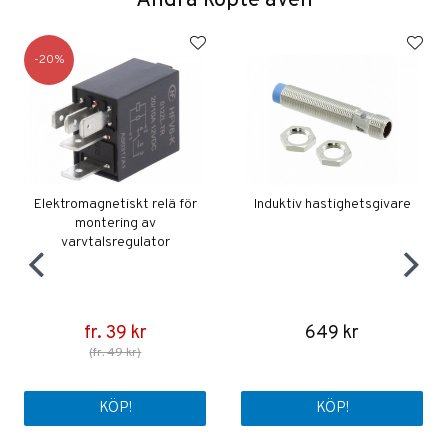
Andra köpte även
20
Elektromagnetiskt relä för
Induktiv hastighetsgivare
montering av
varvtalsregulator
fr. 39 kr
649 kr
(fr. 49 kr)
KÖP!
KÖP!