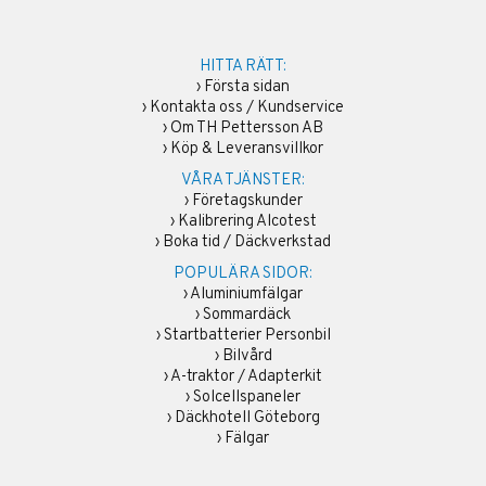
HITTA RÄTT:
›
Första sidan
›
Kontakta oss / Kundservice
›
Om TH Pettersson AB
›
Köp & Leveransvillkor
VÅRA TJÄNSTER:
›
Företagskunder
›
Kalibrering Alcotest
›
Boka tid / Däckverkstad
POPULÄRA SIDOR:
›
Aluminiumfälgar
›
Sommardäck
›
Startbatterier Personbil
›
Bilvård
›
A-traktor / Adapterkit
›
Solcellspaneler
›
Däckhotell Göteborg
›
Fälgar