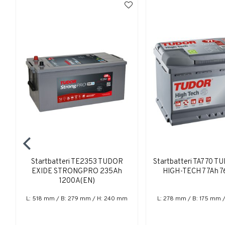
Startbatteri TE2353 TUDOR
Startbatteri TA770 
EXIDE STRONGPRO 235Ah
HIGH-TECH 77Ah 7
1200A(EN)
L: 518 mm / B: 279 mm / H: 240 mm
L: 278 mm / B: 175 mm 