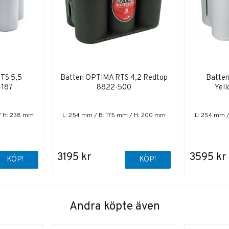
YTS 5,5
Batteri OPTIMA RTS 4,2 Redtop
Batter
-187
8822-500
Yel
/ H: 238 mm
L: 254 mm / B: 175 mm / H: 200 mm
L: 254 mm 
3195 kr
3595 kr
KÖP!
KÖP!
Andra köpte även