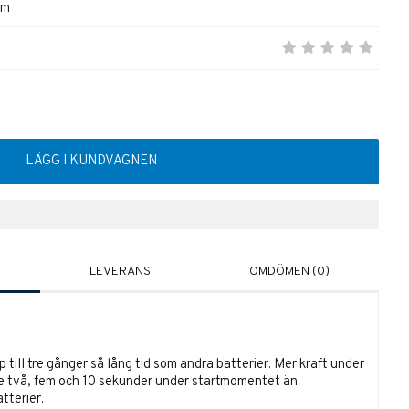
mm
LÄGG I KUNDVAGNEN
LEVERANS
OMDÖMEN (0)
p till tre gånger så lång tid som andra batterier.
Mer kraft under
de två, fem och 10 sekunder under startmomentet än
tterier.