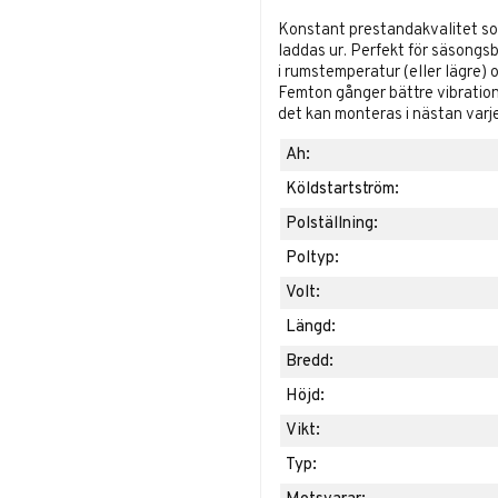
Konstant prestandakvalitet so
laddas ur.
Perfekt för säsongsb
i rumstemperatur (eller lägre) 
Femton gånger bättre vibration
det kan monteras i nästan varje
Ah:
Köldstartström:
Polställning:
Poltyp:
Volt:
Längd:
Bredd:
Höjd:
Vikt:
Typ: