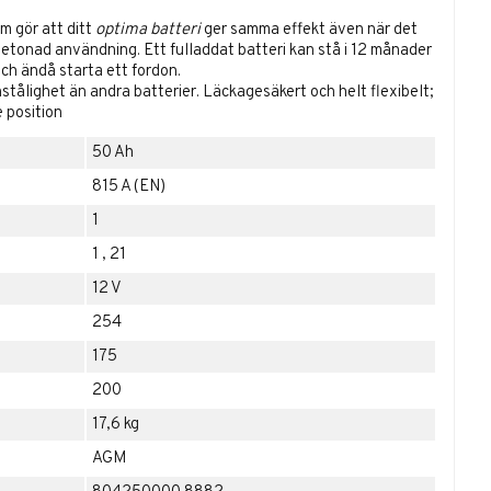
m gör att ditt
optima batteri
ger samma effekt även när det
etonad användning. Ett fulladdat batteri kan stå i 12 månader
och ändå starta ett fordon.
stålighet än andra batterier.
Läckagesäkert och helt flexibelt;
 position
50 Ah
815 A (EN)
1
1
,
21
12 V
254
175
200
17,6 kg
AGM