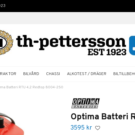
923
TRAKTOR
BILVÅRD
CHASSI
ALKOTEST / DRÄGER
BILTILLBE
ima Batteri RTU 4,2 Redtop 8004-250
Optima Batteri
3595
kr