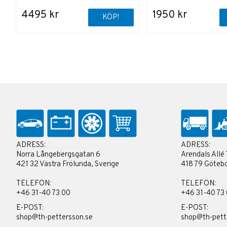
4495 kr
1950 kr
KÖP!
ADRESS:
ADRESS:
Norra Långebergsgatan 6
Arendals Allé 
421 32 Västra Frölunda, Sverige
418 79 Götebo
TELEFON:
TELEFON:
+46 31-40 73 00
+46 31-40 73
E-POST:
E-POST:
shop@th-pettersson.se
shop@th-pett