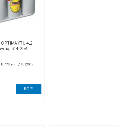
i OPTIMA YTU 4,2
lowtop 814-254
/ B: 175 mm / H: 200 mm
KÖP!