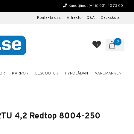
Kundtjänst
(+46) 031-40 73 00
Kontakta oss
A-traktor - Q&A
Däckskolan
0
0
HÖR
KÄRROR
ELSCOOTER
FYNDLÅDAN
VARUMÄRKEN
 RTU 4,2 Redtop 8004-250