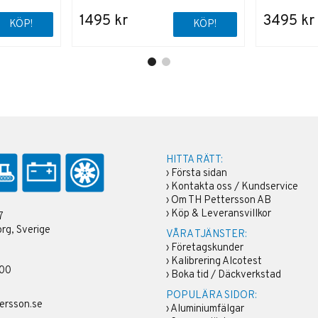
1495 kr
3495 kr
KÖP!
KÖP!
HITTA RÄTT:
›
Första sidan
›
Kontakta oss / Kundservice
›
Om TH Pettersson AB
›
Köp & Leveransvillkor
7
rg, Sverige
VÅRA TJÄNSTER:
›
Företagskunder
›
Kalibrering Alcotest
 00
›
Boka tid / Däckverkstad
POPULÄRA SIDOR:
ersson.se
›
Aluminiumfälgar