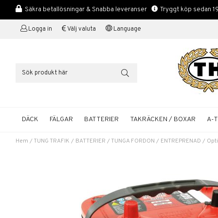
Säkra betallösningar & Snabba leveranser
Tryggt köp sedan 1
Logga in
Välj valuta
Language
DÄCK
FÄLGAR
BATTERIER
TAKRÄCKEN / BOXAR
A-
Hem
/
TUNG TRAFIK
/
BATTERIER
/
TUNGA FORDON
/
ENTREPRENAD
/
Opt