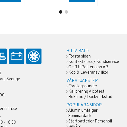
HITTA RÄTT:
›
Första sidan
›
Kontakta oss / Kundservice
›
Om TH Pettersson AB
›
Köp & Leveransvillkor
7
rg, Sverige
VÅRA TJÄNSTER:
›
Företagskunder
›
Kalibrering Alcotest
 00
›
Boka tid / Däckverkstad
POPULÄRA SIDOR:
ersson.se
›
Aluminiumfälgar
›
Sommardäck
:
›
Startbatterier Personbil
30 - 16:30
›
Bilvård