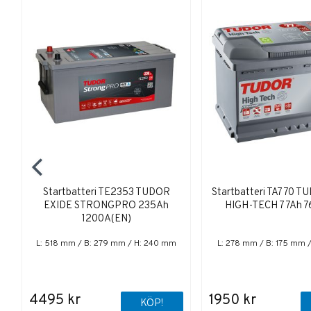
Startbatteri TE2353 TUDOR
Startbatteri TA770 
EXIDE STRONGPRO 235Ah
HIGH-TECH 77Ah 7
1200A(EN)
L: 518 mm / B: 279 mm / H: 240 mm
L: 278 mm / B: 175 mm 
4495 kr
1950 kr
KÖP!