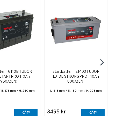
tteri TG110B TUDOR
Startbatteri TE1403 TUDOR
 STARTPRO 110Ah
EXIDE STRONGPRO 140Ah
950A(EN)
800A(EN)
/ B: 173 mm / H: 240 mm
L: 513 mm / B: 189 mm / H: 223 mm
3495 kr
KÖP!
KÖP!