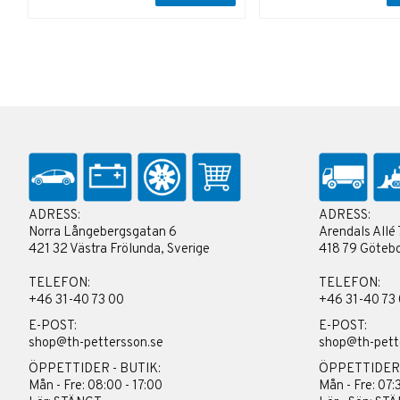
ADRESS:
ADRESS:
Norra Långebergsgatan 6
Arendals Allé 
421 32 Västra Frölunda, Sverige
418 79 Götebo
TELEFON:
TELEFON:
+46 31-40 73 00
+46 31-40 73
E-POST:
E-POST:
shop@th-pettersson.se
shop@th-pett
ÖPPETTIDER - BUTIK:
ÖPPETTIDER
Mån - Fre: 08:00 - 17:00
Mån - Fre: 07: