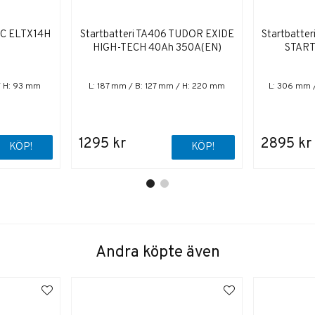
 MC ELTX14H
Startbatteri TA406 TUDOR EXIDE
Startbatte
HIGH-TECH 40Ah 350A(EN)
START
/ H: 93 mm
L: 187 mm / B: 127 mm / H: 220 mm
L: 306 mm 
1295 kr
2895 kr
KÖP!
KÖP!
Andra köpte även