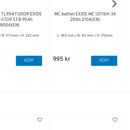
ri TL954 TUDOR EXIDE
MC-batteri EXIDE MC 12Y16A-3A
-STOP EFB 95Ah
20Ah 210A(EN)
800A(EN)
/ B: 173 mm / H: 222 mm
L: 185 mm / B: 80 mm / H: 170mm
995 kr
KÖP!
KÖP!