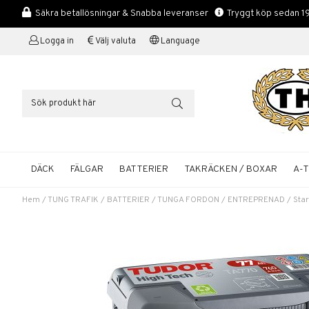
Säkra betallösningar & Snabba leveranser
Tryggt köp sedan 1
Logga in
Välj valuta
Language
DÄCK
FÄLGAR
BATTERIER
TAKRÄCKEN / BOXAR
A-
Hem
/
TUNG TRAFIK
/
BATTERIER
/
TUNGA FORDON
/
ENTREPRENAD
/
Sta