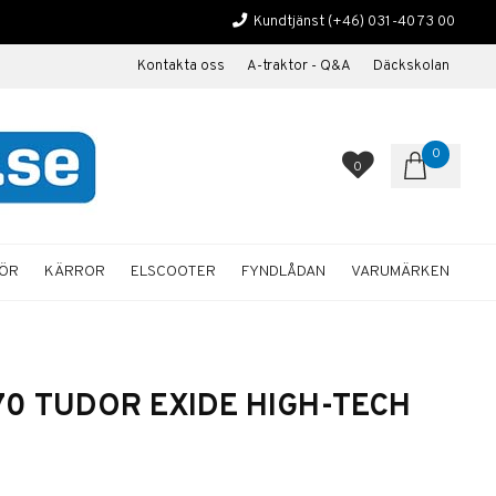
Kundtjänst
(+46) 031-40 73 00
Kontakta oss
A-traktor - Q&A
Däckskolan
0
0
HÖR
KÄRROR
ELSCOOTER
FYNDLÅDAN
VARUMÄRKEN
A770 TUDOR EXIDE HIGH-TECH