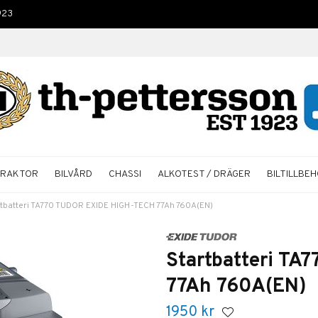
923
TRAKTOR
BILVÅRD
CHASSI
ALKOTEST / DRÄGER
BILTILLBE
rtbatteri TA770 TUDOR EXIDE HIGH-TECH 77Ah 760A(EN)
Startbatteri T
77Ah 760A(EN)
1950
kr