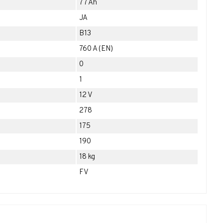
77 Ah
JA
B13
760 A (EN)
0
1
12 V
278
175
190
18 kg
FV