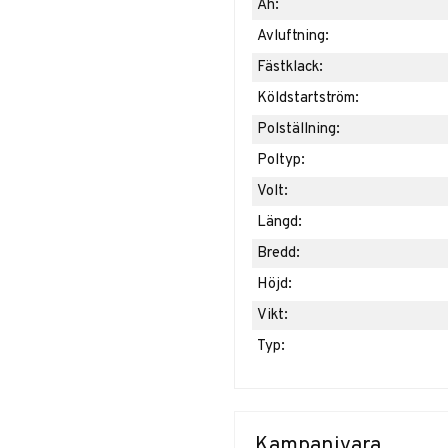
Ah:
Avluftning:
Fästklack:
Köldstartström:
Polställning:
Poltyp:
Volt:
Längd:
Bredd:
Höjd:
Vikt:
Typ:
Kampanjvara