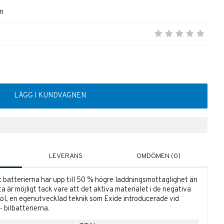
mm
LÄGG I KUNDVAGNEN
LEVERANS
OMDÖMEN (0)
batterierna har upp till 50 % högre laddningsmottaglighet än
a är möjligt tack vare att det aktiva materialet i de negativa
 kol, en egenutvecklad teknik som Exide introducerade vid
B-
bilbatterierna
.