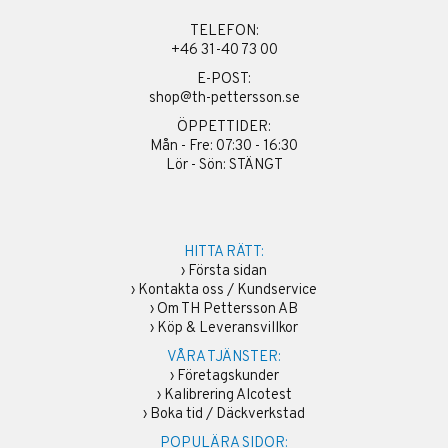
TELEFON:
+46 31-40 73 00
E-POST:
shop@th-pettersson.se
ÖPPETTIDER:
Mån - Fre: 07:30 - 16:30
Lör - Sön: STÄNGT
HITTA RÄTT:
›
Första sidan
›
Kontakta oss / Kundservice
›
Om TH Pettersson AB
›
Köp & Leveransvillkor
VÅRA TJÄNSTER:
›
Företagskunder
›
Kalibrering Alcotest
›
Boka tid / Däckverkstad
POPULÄRA SIDOR: