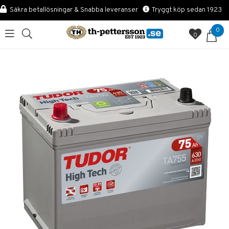
Säkra betallösningar & Snabba leveranser
Tryggt köp sedan 1923
0
0