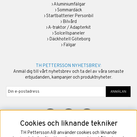
›
Aluminiumfälgar
›
Sommardäck
›
Startbatterier Personbil
›
Bilvård
›
A-traktor / Adapterkit
›
Solcellspaneler
›
Däckhotell Göteborg
›
Fälgar
TH PETTERSSON NYHETSBREV:
Anmäl dig till vårt nyhetsbrev och ta del av våra senaste
erbjudanden, kampanjer och produktnyheter.
ANMÄLAN
Cookies och liknande tekniker
TH Pettersson AB använder cookies och liknande
©
2026
Copyright TH Pettersson AB