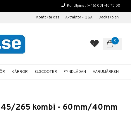
Kundtjänst
(+46) 031-40 73 00
Kontakta oss
A-traktor - Q&A
Däckskolan
0
0
HÖR
KÄRROR
ELSCOOTER
FYNDLÅDAN
VARUMÄRKEN
ll 245/265 kombi - 60mm/40mm