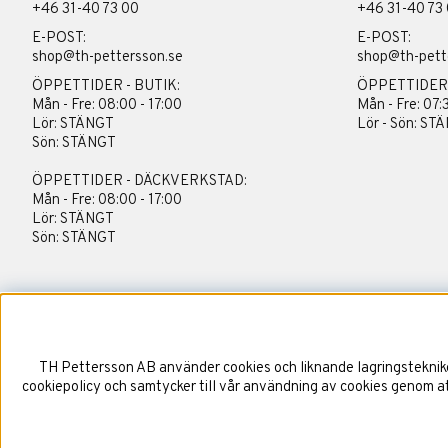
+46 31-40 73 00
+46 31-40 73
E-POST:
E-POST:
shop@th-pettersson.se
shop@th-pett
ÖPPETTIDER - BUTIK:
ÖPPETTIDER
Mån - Fre: 08:00 - 17:00
Mån - Fre: 07:
Lör: STÄNGT
Lör - Sön: ST
Sön: STÄNGT
ÖPPETTIDER - DÄCKVERKSTAD:
Mån - Fre: 08:00 - 17:00
Lör: STÄNGT
Sön: STÄNGT
TH Pettersson AB använder cookies och liknande lagringstekniker
cookiepolicy och samtycker till vår användning av cookies genom att