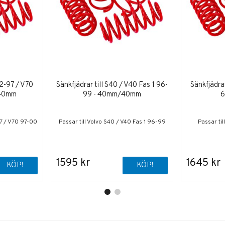
92-97 / V70
Sänkfjädrar till S40 / V40 Fas 1 96-
Sänkfjädra
/40mm
99 - 40mm/40mm
97 / V70 97-00
Passar till Volvo S40 / V40 Fas 1 96-99
Passar ti
1595 kr
1645 kr
KÖP!
KÖP!