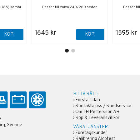
5 (765) kombi
Passar till Volvo 240/260 sedan
Passar ti
1645 kr
1595 kr
KÖP!
KÖP!
HITTA RÄTT:
›
Första sidan
›
Kontakta oss / Kundservice
›
Om TH Pettersson AB
›
Köp & Leveransvillkor
7
rg, Sverige
VÅRA TJÄNSTER:
›
Företagskunder
›
Kalibrering Alcotest