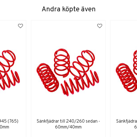
Andra köpte även
/945 (765)
Sänkfjädrar till 240/260 sedan -
Sänkfjädra
50mm
60mm/40mm