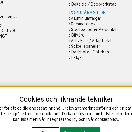
 00
›
Boka tid / Däckverkstad
POPULÄRA SIDOR:
ersson.se
›
Aluminiumfälgar
›
Sommardäck
:
›
Startbatterier Personbil
30 - 16:30
›
Bilvård
ÄNGT
›
A-traktor / Adapterkit
›
Solcellspaneler
›
Däckhotell Göteborg
›
Fälgar
Cookies och liknande tekniker
 för att ge dig anpassat innehåll, relevant marknadsföring och en bätt
 klicka på "Stäng och godkänn". Du kan själv när som helst kontrollera
kan läsa mer i vår
Integritetspolicy
och i vår
cookiepolicy
.