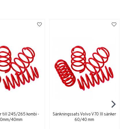
r till 245/265 kombi -
Sänkningssats Volvo V70 III sänker
S
60mm/40mm
60/40 mm