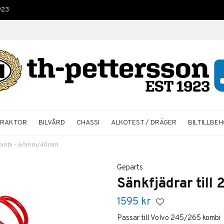
923
TRAKTOR
BILVÅRD
CHASSI
ALKOTEST / DRÄGER
BILTILLBE
5 kombi - 60mm/40mm
Geparts
Sänkfjädrar ti
1595
kr
Passar till Volvo 245/265 kombi