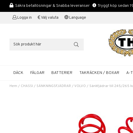
Säkra betallösningar & Snabba leveranser
Tryggt köp sedan 1
Logga in
Välj valuta
Language
DÄCK
FÄLGAR
BATTERIER
TAKRÄCKEN / BOXAR
A-
Hem
/
CHASSI
/
SÄNKNINGSFJÄDRAR
/
VOLVO
/
Sänkfjädrar till 245/26