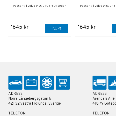
Passar till Volvo 740/940 (760) sedan
Passar till Volvo 745/94
1645 kr
1645 kr
KÖP!
ADRESS:
ADRESS:
Norra Långebergsgatan 6
Arendals Allé 
421 32 Västra Frölunda, Sverige
418 79 Götebo
TELEFON:
TELEFON: