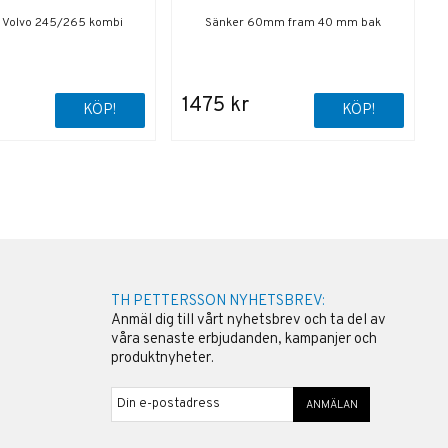
ll Volvo 245/265 kombi
Sänker 60mm fram 40 mm bak
1475 kr
KÖP!
KÖP!
TH PETTERSSON NYHETSBREV:
Anmäl dig till vårt nyhetsbrev och ta del av
våra senaste erbjudanden, kampanjer och
produktnyheter.
ANMÄLAN