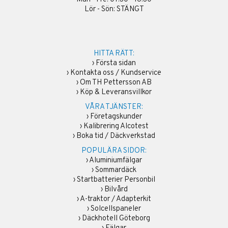
Lör - Sön: STÄNGT
HITTA RÄTT:
›
Första sidan
›
Kontakta oss / Kundservice
›
Om TH Pettersson AB
›
Köp & Leveransvillkor
VÅRA TJÄNSTER:
›
Företagskunder
›
Kalibrering Alcotest
›
Boka tid / Däckverkstad
POPULÄRA SIDOR:
›
Aluminiumfälgar
›
Sommardäck
›
Startbatterier Personbil
›
Bilvård
›
A-traktor / Adapterkit
›
Solcellspaneler
›
Däckhotell Göteborg