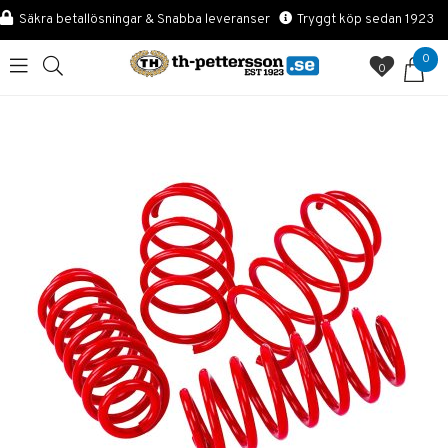
Säkra betallösningar & Snabba leveranser
Tryggt köp sedan 1923
0
0