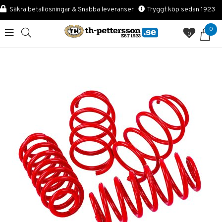
Säkra betallösningar & Snabba leveranser
Tryggt köp sedan 1923
0
0