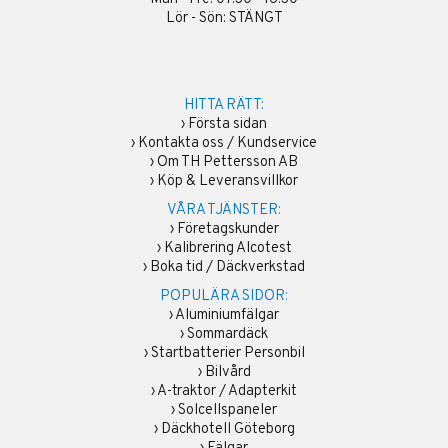
Lör - Sön: STÄNGT
HITTA RÄTT:
›
Första sidan
›
Kontakta oss / Kundservice
›
Om TH Pettersson AB
›
Köp & Leveransvillkor
VÅRA TJÄNSTER:
›
Företagskunder
›
Kalibrering Alcotest
›
Boka tid / Däckverkstad
POPULÄRA SIDOR:
›
Aluminiumfälgar
›
Sommardäck
›
Startbatterier Personbil
›
Bilvård
›
A-traktor / Adapterkit
›
Solcellspaneler
›
Däckhotell Göteborg