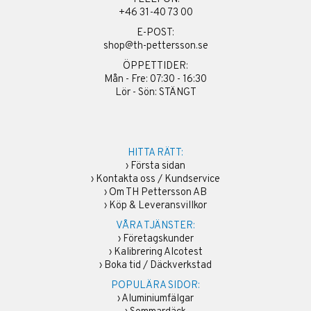
+46 31-40 73 00
E-POST:
shop@th-pettersson.se
ÖPPETTIDER:
Mån - Fre: 07:30 - 16:30
Lör - Sön: STÄNGT
HITTA RÄTT:
›
Första sidan
›
Kontakta oss / Kundservice
›
Om TH Pettersson AB
›
Köp & Leveransvillkor
VÅRA TJÄNSTER:
›
Företagskunder
›
Kalibrering Alcotest
›
Boka tid / Däckverkstad
POPULÄRA SIDOR:
›
Aluminiumfälgar