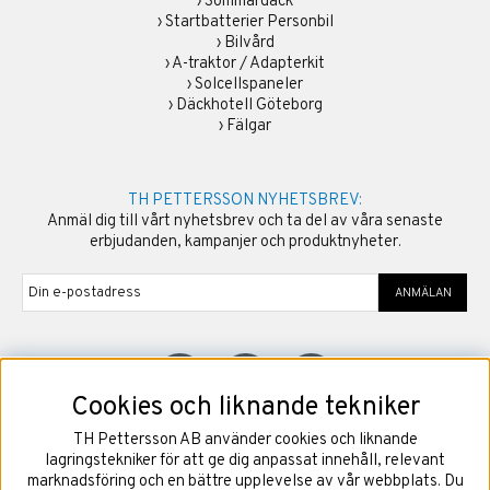
›
Sommardäck
›
Startbatterier Personbil
›
Bilvård
›
A-traktor / Adapterkit
›
Solcellspaneler
›
Däckhotell Göteborg
›
Fälgar
TH PETTERSSON NYHETSBREV:
Anmäl dig till vårt nyhetsbrev och ta del av våra senaste
erbjudanden, kampanjer och produktnyheter.
ANMÄLAN
Cookies och liknande tekniker
TH Pettersson AB använder cookies och liknande
©
2026
Copyright TH Pettersson AB
lagringstekniker för att ge dig anpassat innehåll, relevant
marknadsföring och en bättre upplevelse av vår webbplats. Du