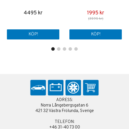
4495 kr
1995 kr
(3595 kr)
KÖP!
KÖP!
ADRESS:
Norra Långebergsgatan 6
421 32 Västra Frölunda, Sverige
TELEFON:
+46 31-40 73 00