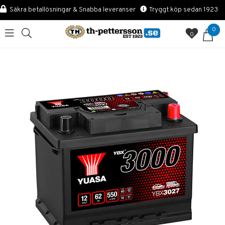
Säkra betallösningar & Snabba leveranser
Tryggt köp sedan 1923
0
0