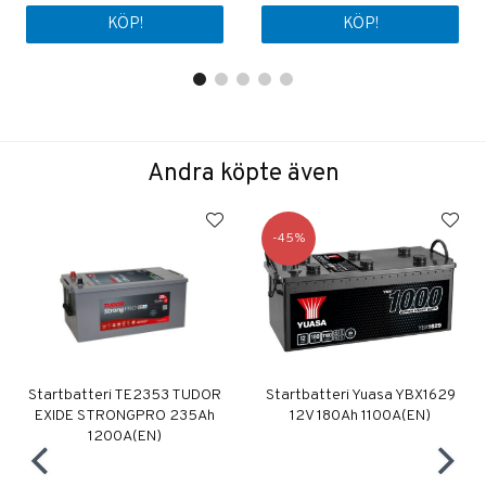
KÖP!
KÖP!
Andra köpte även
45
Startbatteri TE2353 TUDOR
Startbatteri Yuasa YBX1629
EXIDE STRONGPRO 235Ah
12V 180Ah 1100A(EN)
1200A(EN)