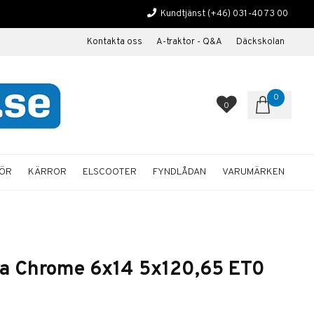
Kundtjänst
(+46) 031-40 73 00
Kontakta oss
A-traktor - Q&A
Däckskolan
0
0
HÖR
KÄRROR
ELSCOOTER
FYNDLÅDAN
VARUMÄRKEN
ca Chrome 6x14 5x120,65 ET0