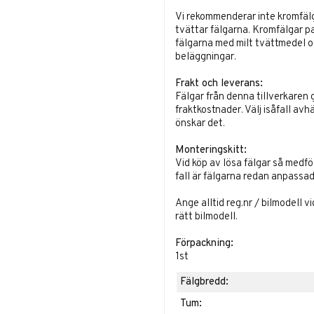
Vi rekommenderar inte kromfälg
tvättar fälgarna. Kromfälgar p
fälgarna med milt tvättmedel o
beläggningar.
Frakt och leverans:
Fälgar från denna tillverkaren 
fraktkostnader. Välj isåfall avh
önskar det.
Monteringskitt:
Vid köp av lösa fälgar så medf
fall är fälgarna redan anpassade
Ange alltid reg.nr / bilmodell v
rätt bilmodell.
Förpackning:
1st
Fälgbredd:
Tum: