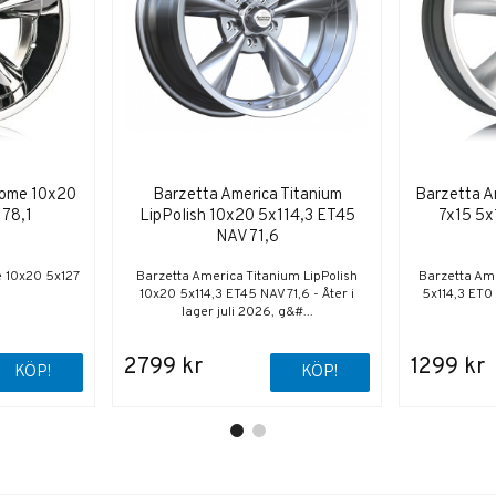
rome 10x20
Barzetta America Titanium
Barzetta Am
 78,1
LipPolish 10x20 5x114,3 ET45
7x15 5x
NAV 71,6
 10x20 5x127
Barzetta America Titanium LipPolish
Barzetta Ame
10x20 5x114,3 ET45 NAV 71,6 - Åter i
5x114,3 ET0 N
lager juli 2026, g&#...
2799 kr
1299 kr
KÖP!
KÖP!