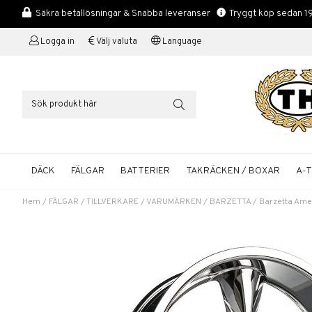
Säkra betallösningar & Snabba leveranser
Tryggt köp sedan 1
Logga in
Välj valuta
Language
DÄCK
FÄLGAR
BATTERIER
TAKRÄCKEN / BOXAR
A-
Hem
/
FÄLGAR
/
TILLVERKARE / VARUMÄRKEN
/
BARZETTA
/
Barzetta Ame