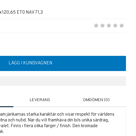
x120,65 ET0 NAV 71,3
LÄGG I KUNDVAGNEN
LEVERANS
OMDÖMEN (0)
fram jänkarnas starka karaktär och visar respekt för världens
utna och nutid. När du vill framhäva din bils unika särdrag,
let. Finns i flera olika färger / finish. Den kromade
k.