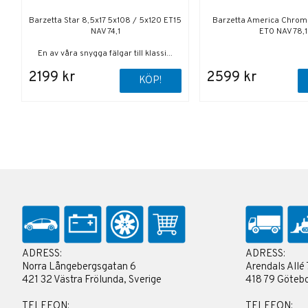
Barzetta Star 8,5x17 5x108 / 5x120 ET15
Barzetta America Chrom
NAV 74,1
ET0 NAV 78,1
En av våra snygga fälgar till klassi...
2199 kr
2599 kr
KÖP!
ADRESS:
ADRESS:
Norra Långebergsgatan 6
Arendals Allé 
421 32 Västra Frölunda, Sverige
418 79 Götebo
TELEFON:
TELEFON: