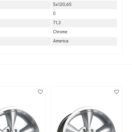
5x120,65
0
71,3
Chrome
America