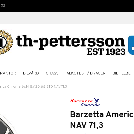
923
TRAKTOR
BILVÅRD
CHASSI
ALKOTEST / DRÄGER
BILTILLBE
rica Chrome 6x14 5x120,65 ET0 NAV 71,3
Barzetta Ameri
NAV 71,3