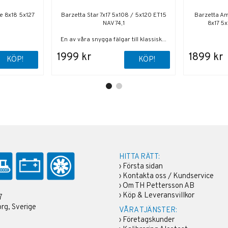
e 8x18 5x127
Barzetta Star 7x17 5x108 / 5x120 ET15
Barzetta Am
NAV 74,1
8x17 5x
En av våra snygga fälgar till klassisk...
1999 kr
1899 kr
KÖP!
KÖP!
HITTA RÄTT:
›
Första sidan
›
Kontakta oss / Kundservice
›
Om TH Pettersson AB
›
Köp & Leveransvillkor
7
rg, Sverige
VÅRA TJÄNSTER:
›
Företagskunder