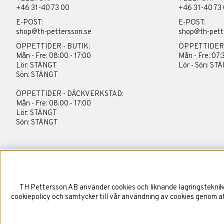
+46 31-40 73 00
+46 31-40 73
E-POST:
E-POST:
shop@th-pettersson.se
shop@th-pett
ÖPPETTIDER - BUTIK:
ÖPPETTIDER
Mån - Fre: 08:00 - 17:00
Mån - Fre: 07:
Lör: STÄNGT
Lör - Sön: ST
Sön: STÄNGT
ÖPPETTIDER - DÄCKVERKSTAD:
Mån - Fre: 08:00 - 17:00
Lör: STÄNGT
Sön: STÄNGT
TH Pettersson AB använder cookies och liknande lagringstekniker
cookiepolicy och samtycker till vår användning av cookies genom att