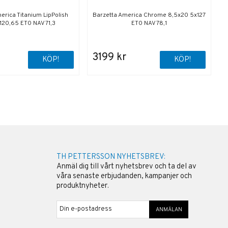
erica Titanium LipPolish
Barzetta America Chrome 8,5x20 5x127
B
120,65 ET0 NAV 71,3
ET0 NAV 78,1
3199 kr
KÖP!
KÖP!
TH PETTERSSON NYHETSBREV:
Anmäl dig till vårt nyhetsbrev och ta del av
våra senaste erbjudanden, kampanjer och
produktnyheter.
ANMÄLAN