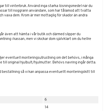
ar till vinterbruk. Använd inga starka lösningsmedel när du
assar till noggrann användare, som har tålamod att tvätta
ch vaxa dem. Krom är mer mottaglig för skador än andra
går även att hämta i vår butik och därmed slipper du
ämtning i kassan, men vi skickar dom självklart om du hellre
öljer eventuell monteringsutrustning om det behövs, i många
 till original hjulbult/hjulmutter. Behövs navring ingår detta.
id beställning så vi kan anpassa eventuellt monteringskitt till
6
14