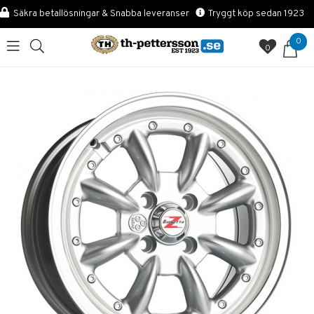
Säkra betallösningar & Snabba leveranser
Tryggt köp sedan 1923
0
0