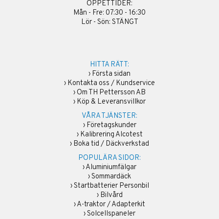
ÖPPETTIDER:
Mån - Fre: 07:30 - 16:30
Lör - Sön: STÄNGT
HITTA RÄTT:
›
Första sidan
›
Kontakta oss / Kundservice
›
Om TH Pettersson AB
›
Köp & Leveransvillkor
VÅRA TJÄNSTER:
›
Företagskunder
›
Kalibrering Alcotest
›
Boka tid / Däckverkstad
POPULÄRA SIDOR:
›
Aluminiumfälgar
›
Sommardäck
›
Startbatterier Personbil
›
Bilvård
›
A-traktor / Adapterkit
›
Solcellspaneler