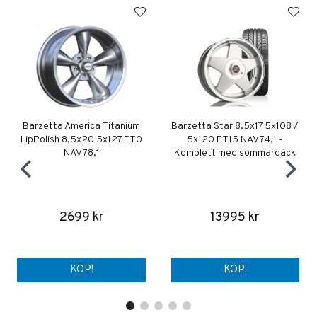
Barzetta America Titanium
Barzetta Star 8,5x17 5x108 /
LipPolish 8,5x20 5x127 ET0
5x120 ET15 NAV 74,1 -
NAV 78,1
Komplett med sommardäck
2699 kr
13995 kr
KÖP!
KÖP!