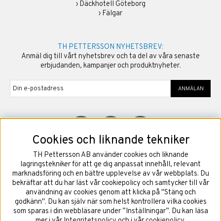
›
Däckhotell Göteborg
›
Fälgar
TH PETTERSSON NYHETSBREV:
Anmäl dig till vårt nyhetsbrev och ta del av våra senaste
erbjudanden, kampanjer och produktnyheter.
ANMÄLAN
Cookies och liknande tekniker
TH Pettersson AB använder cookies och liknande
©
2026
Copyright TH Pettersson AB
lagringstekniker för att ge dig anpassat innehåll, relevant
marknadsföring och en bättre upplevelse av vår webbplats. Du
bekräftar att du har läst vår cookiepolicy och samtycker till vår
användning av cookies genom att klicka på "Stäng och
godkänn". Du kan själv när som helst kontrollera vilka cookies
som sparas i din webbläsare under ”Inställningar”. Du kan läsa
mer i vår
Integritetspolicy
och i vår
cookiepolicy
.