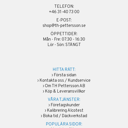
TELEFON:
+46 31-40 73 00
E-POST:
shop@th-pettersson.se
ÖPPETTIDER:
Mån - Fre: 07:30 - 16:30
Lör - Sön: STÄNGT
HITTA RÄTT:
›
Första sidan
›
Kontakta oss / Kundservice
›
Om TH Pettersson AB
›
Köp & Leveransvillkor
VÅRA TJÄNSTER:
›
Företagskunder
›
Kalibrering Alcotest
›
Boka tid / Däckverkstad
POPULÄRA SIDOR: