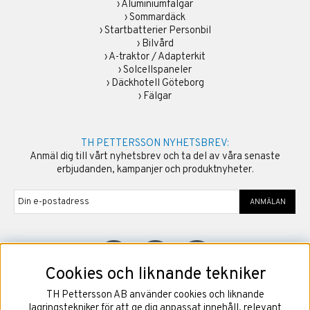
›
Aluminiumfälgar
›
Sommardäck
›
Startbatterier Personbil
›
Bilvård
›
A-traktor / Adapterkit
›
Solcellspaneler
›
Däckhotell Göteborg
›
Fälgar
TH PETTERSSON NYHETSBREV:
Anmäl dig till vårt nyhetsbrev och ta del av våra senaste
erbjudanden, kampanjer och produktnyheter.
ANMÄLAN
Cookies och liknande tekniker
TH Pettersson AB använder cookies och liknande
©
2026
Copyright TH Pettersson AB
lagringstekniker för att ge dig anpassat innehåll, relevant