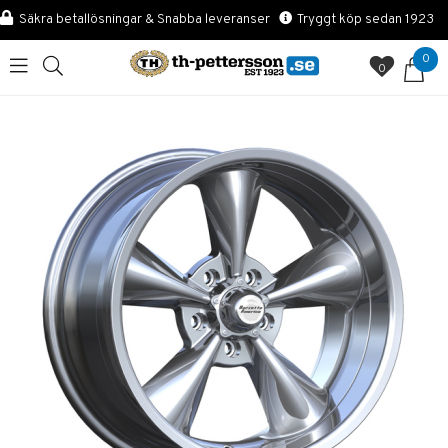
Säkra betallösningar & Snabba leveranser
Tryggt köp sedan 1923
0
0