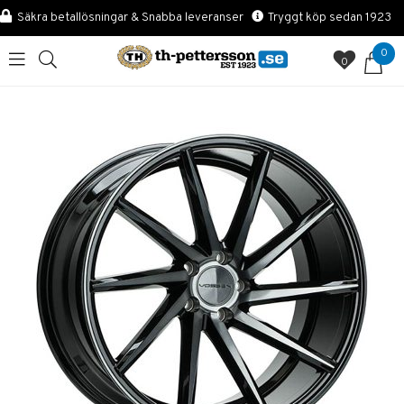
Säkra betallösningar & Snabba leveranser
Tryggt köp sedan 1923
0
0