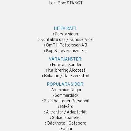
Lör - Sön: STÄNGT
HITTA RÄTT:
›
Första sidan
›
Kontakta oss / Kundservice
›
Om TH Pettersson AB
›
Köp & Leveransvillkor
VÅRA TJÄNSTER:
›
Företagskunder
›
Kalibrering Alcotest
›
Boka tid / Däckverkstad
POPULÄRA SIDOR:
›
Aluminiumfälgar
›
Sommardäck
›
Startbatterier Personbil
›
Bilvård
›
A-traktor / Adapterkit
›
Solcellspaneler
›
Däckhotell Göteborg
›
Fälgar