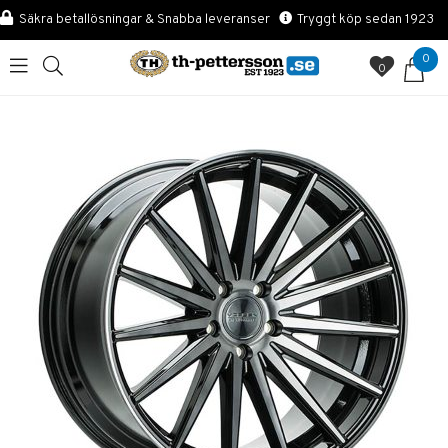
Säkra betallösningar & Snabba leveranser
Tryggt köp sedan 1923
0
0