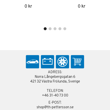
0 kr
0 kr
ADRESS:
Norra Långebergsgatan 6
421 32 Västra Frölunda, Sverige
TELEFON:
+46 31-40 73 00
E-POST:
shop@th-pettersson.se