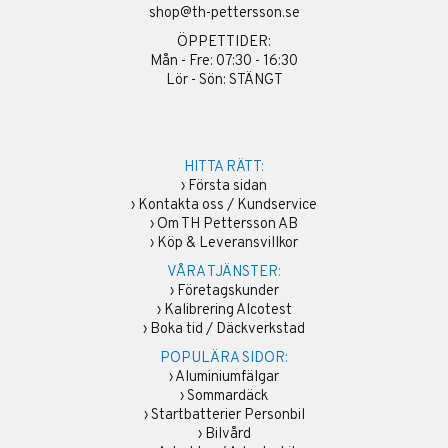
shop@th-pettersson.se
ÖPPETTIDER:
Mån - Fre: 07:30 - 16:30
Lör - Sön: STÄNGT
HITTA RÄTT:
›
Första sidan
›
Kontakta oss / Kundservice
›
Om TH Pettersson AB
›
Köp & Leveransvillkor
VÅRA TJÄNSTER:
›
Företagskunder
›
Kalibrering Alcotest
›
Boka tid / Däckverkstad
POPULÄRA SIDOR:
›
Aluminiumfälgar
›
Sommardäck
›
Startbatterier Personbil
›
Bilvård