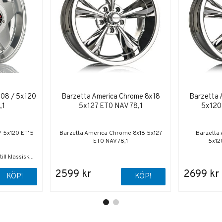
108 / 5x120
Barzetta America Chrome 8x18
Barzetta 
,1
5x127 ET0 NAV 78,1
5x120
 / 5x120 ET15
Barzetta America Chrome 8x18 5x127
Barzetta
ET0 NAV 78,1
5x12
ll klassisk...
2599 kr
2699 kr
KÖP!
KÖP!