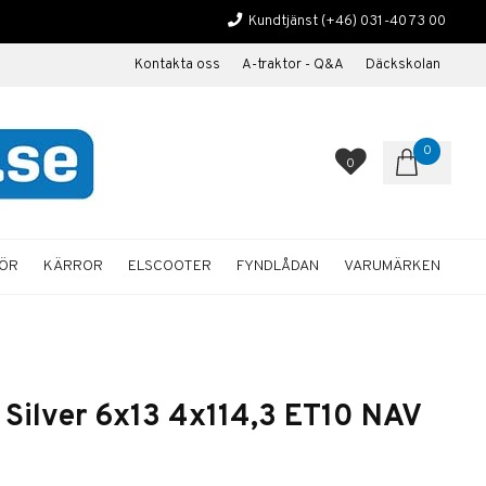
Kundtjänst
(+46) 031-40 73 00
Kontakta oss
A-traktor - Q&A
Däckskolan
0
0
HÖR
KÄRROR
ELSCOOTER
FYNDLÅDAN
VARUMÄRKEN
 Silver 6x13 4x114,3 ET10 NAV