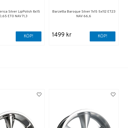
rica Silver LipPolish 8x15
Barzetta Baroque Silver 7x15 5x112 ET23
0,65 ET0 NAV 71,3
NAV 66,6
1499 kr
KÖP!
KÖP!