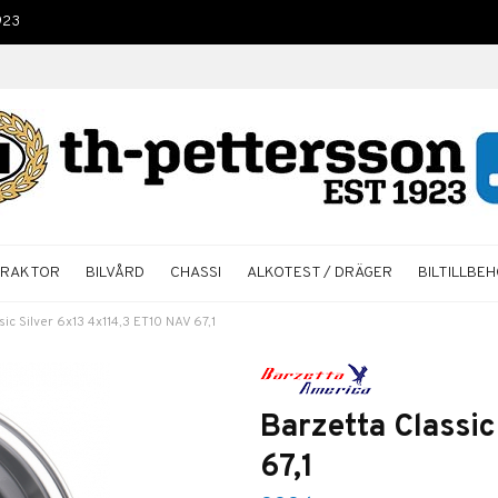
923
TRAKTOR
BILVÅRD
CHASSI
ALKOTEST / DRÄGER
BILTILLBE
ic Silver 6x13 4x114,3 ET10 NAV 67,1
Barzetta Classic
67,1