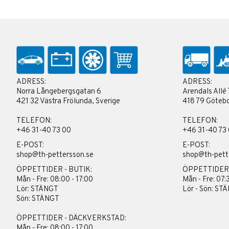
ADRESS:
ADRESS:
Norra Långebergsgatan 6
Arendals Allé 
421 32 Västra Frölunda, Sverige
418 79 Götebo
TELEFON:
TELEFON:
+46 31-40 73 00
+46 31-40 73
E-POST:
E-POST:
shop@th-pettersson.se
shop@th-pett
ÖPPETTIDER - BUTIK:
ÖPPETTIDER
Mån - Fre: 08:00 - 17:00
Mån - Fre: 07:
Lör: STÄNGT
Lör - Sön: ST
Sön: STÄNGT
ÖPPETTIDER - DÄCKVERKSTAD:
Mån - Fre: 08:00 - 17:00