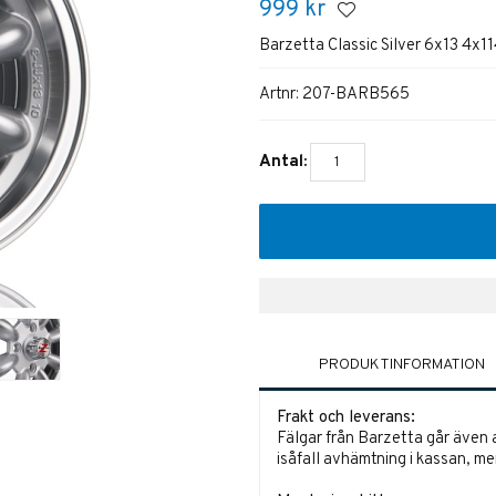
999
kr
Barzetta Classic Silver 6x13 4x1
Artnr:
207-BARB565
Antal:
PRODUKTINFORMATION
Frakt och leverans:
Fälgar från Barzetta går även a
isåfall avhämtning i kassan, men