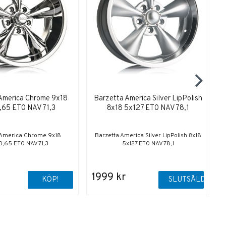
America Chrome 9x18
Barzetta America Silver LipPolish
,65 ET0 NAV 71,3
8x18 5x127 ET0 NAV 78,1
 America Chrome 9x18
Barzetta America Silver LipPolish 8x18
0,65 ET0 NAV 71,3
5x127 ET0 NAV 78,1
1999 kr
KÖP!
SLUTSÅLD