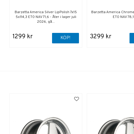
Barzetta America Silver LipPolish 7x15
Barzetta America Chrome
5x114,3 ET0 NAV 71,6 - Åter i lager juli
ET0 NAV 78,1
2026, gå...
1299 kr
3299 kr
KÖP!