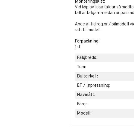
Monteringskitt:
Vid köp av lösa fälgar så medf
fall är fälgarna redan anpassade
Ange alltid reg.nr / bilmodell v
rätt bilmodell.
Förpackning:
1st
Fälgbredd:
Tum:
Bultcirkel :
ET / Inpressning:
Navmått:
Färg:
Modell: