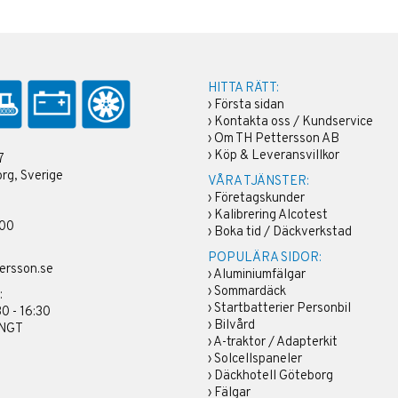
HITTA RÄTT:
›
Första sidan
›
Kontakta oss / Kundservice
›
Om TH Pettersson AB
›
Köp & Leveransvillkor
7
rg, Sverige
VÅRA TJÄNSTER:
›
Företagskunder
›
Kalibrering Alcotest
 00
›
Boka tid / Däckverkstad
POPULÄRA SIDOR:
ersson.se
›
Aluminiumfälgar
›
Sommardäck
:
›
Startbatterier Personbil
30 - 16:30
›
Bilvård
ÄNGT
›
A-traktor / Adapterkit
›
Solcellspaneler
›
Däckhotell Göteborg
›
Fälgar