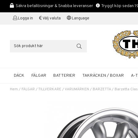
Säkra betallösningar & Snabba leveranser
Tryggt köp sedan 1
Logga in
Välj valuta
Language
DÄCK
FÄLGAR
BATTERIER
TAKRÄCKEN / BOXAR
A-
Hem
/
FÄLGAR
/
TILLVERKARE / VARUMÄRKEN
/
BARZETTA
/
Barzetta Class