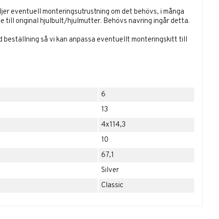
öljer eventuell monteringsutrustning om det behövs, i många
 till original hjulbult/hjulmutter. Behövs navring ingår detta.
id beställning så vi kan anpassa eventuellt monteringskitt till
6
13
4x114,3
10
67,1
Silver
Classic